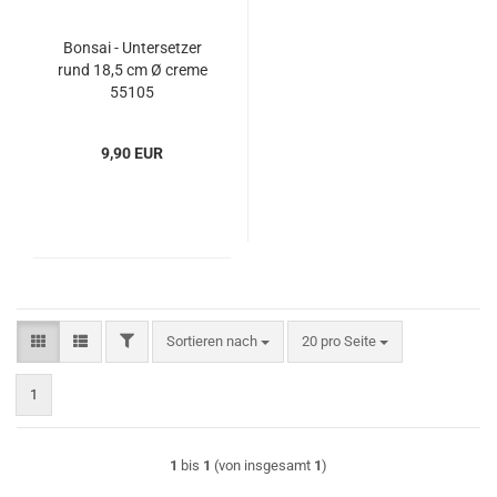
Bonsai - Untersetzer
rund 18,5 cm Ø creme
55105
9,90 EUR
FILTER
Sortieren nach
pro Seite
Sortieren nach
20 pro Seite
1
1
bis
1
(von insgesamt
1
)