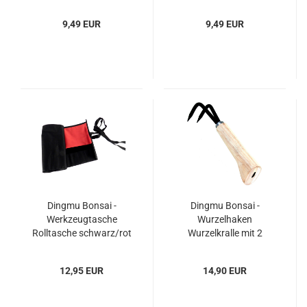
60988
Edelstahl – Art. 60989
9,49 EUR
9,49 EUR
Dingmu Bonsai -
Dingmu Bonsai -
Werkzeugtasche
Wurzelhaken
Rolltasche schwarz/rot
Wurzelkralle mit 2
58 x 26 cm – Art. 60991
Zinken Holzgriff 220
mm–Art.60993
12,95 EUR
14,90 EUR