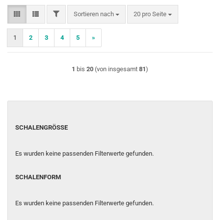
FILTER
Sortieren nach
pro Seite
Sortieren nach
20 pro Seite
1
2
3
4
5
»
1
bis
20
(von insgesamt
81
)
SCHALENGRÖSSE
SCHALENGRÖSSE
Es wurden keine passenden Filterwerte gefunden.
SCHALENFORM
SCHALENFORM
Es wurden keine passenden Filterwerte gefunden.