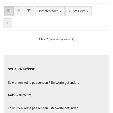
FILTER
Sortieren nach
pro Seite
Sortieren nach
20 pro Seite
1
1
bis
7
(von insgesamt
7
)
SCHALENGRÖSSE
SCHALENGRÖSSE
Es wurden keine passenden Filterwerte gefunden.
SCHALENFORM
SCHALENFORM
Es wurden keine passenden Filterwerte gefunden.