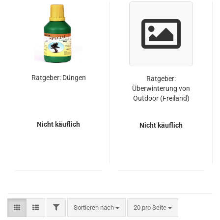
Ratgeber: Düngen
Ratgeber:
Überwinterung von
Outdoor (Freiland)
Bonsai
Nicht käuflich
Nicht käuflich
FILTER
Sortieren nach
pro Seite
Sortieren nach
20 pro Seite