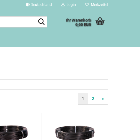
Deutschland
Login
Merkzettel
Suche...
Ihr Warenkorb
0,00 EUR
1
2
»