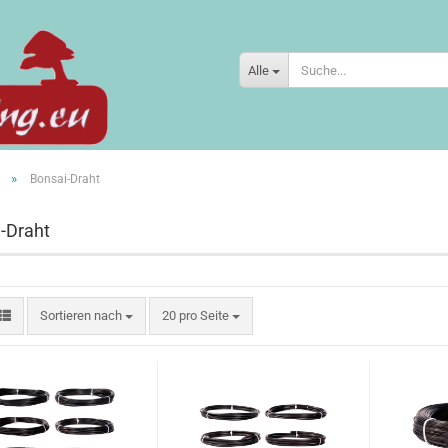
Alle
»
Bonsai-Draht
-Draht
Sortieren nach
pro Seite
Sortieren nach
20 pro Seite