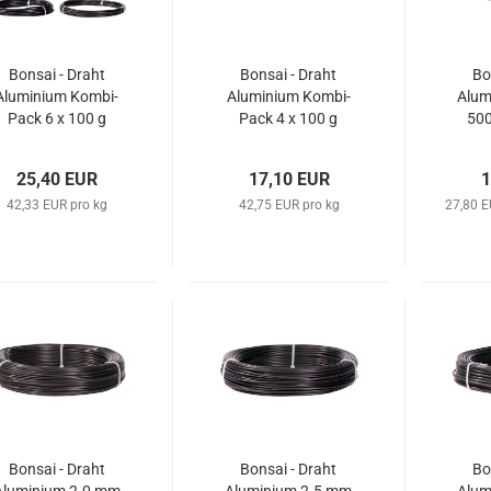
Bonsai - Draht
Bonsai - Draht
Bo
Aluminium Kombi-
Aluminium Kombi-
Alum
Pack 6 x 100 g
Pack 4 x 100 g
500
sort. 1.0 - 3.5 mm
sort. 4.0 - 6.0 mm
ma
matt schwarz
matt schwarz
25,40 EUR
17,10 EUR
1
42,33 EUR pro kg
42,75 EUR pro kg
27,80 
Bonsai - Draht
Bonsai - Draht
Bo