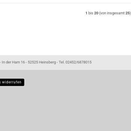
1
bis
20
(von insgesamt
25
- 52525 Heinsberg - Tel. 02452/6878015
g widerrufen