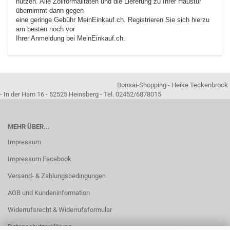
nutzen. Alle Zollformalitäten und die Lieferung zu Ihrer Haustür
übernimmt dann gegen
eine geringe Gebühr MeinEinkauf.ch. Registrieren Sie sich hierzu
am besten noch vor
Ihrer Anmeldung bei MeinEinkauf.ch.
Bonsai-Shopping - Heike Teckenbrock
- In der Ham 16 - 52525 Heinsberg - Tel. 02452/6878015
MEHR ÜBER...
Impressum
Impressum Facebook
Versand- & Zahlungsbedingungen
AGB und Kundeninformation
Widerrufsrecht & Widerrufsformular
Datenschutzerklärung