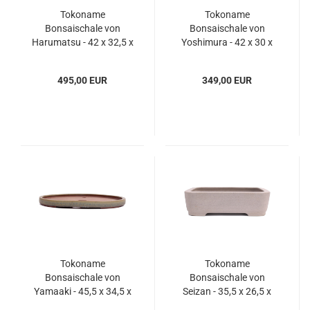
Tokoname
Tokoname
Bonsaischale von
Bonsaischale von
Harumatsu - 42 x 32,5 x
Yoshimura - 42 x 30 x
9 cm - eckig -
7,7 cm - eckig -
cremefarben - 58022
graugrün - 58010
495,00 EUR
349,00 EUR
Tokoname
Tokoname
Bonsaischale von
Bonsaischale von
Yamaaki - 45,5 x 34,5 x
Seizan - 35,5 x 26,5 x
3,7 cm - oval - grau-
9,5 cm - eckig -