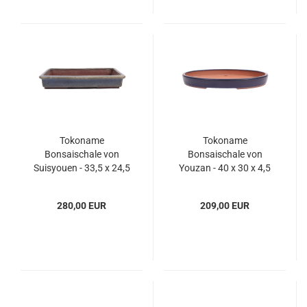
Tokoname
Tokoname
Bonsaischale von
Bonsaischale von
Suisyouen - 33,5 x 24,5
Youzan - 40 x 30 x 4,5
x 5,5 cm - eckig - blau -
cm - oval - blau - 58091
58016
280,00 EUR
209,00 EUR