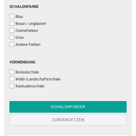
SCHALENFARBE
SCHALENFARBE
Blau
Braun / unglasiert
Cremefarben
Grün
Andere Farben
VERWENDUNG
VERWENDUNG
Bonsaischale
Wald-/Landschaftsschale
Kaskadenschale
SCHALENFINDER
ZURÜCKSETZEN