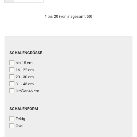
1
bis
20
(von insgesamt
50
)
SCHALENGRÖSSE
SCHALENGRÖSSE
bis 15 cm
16 - 22 cm
23 - 30 cm
31 - 45 cm
Größer 46 cm
SCHALENFORM
SCHALENFORM
Eckig
Oval