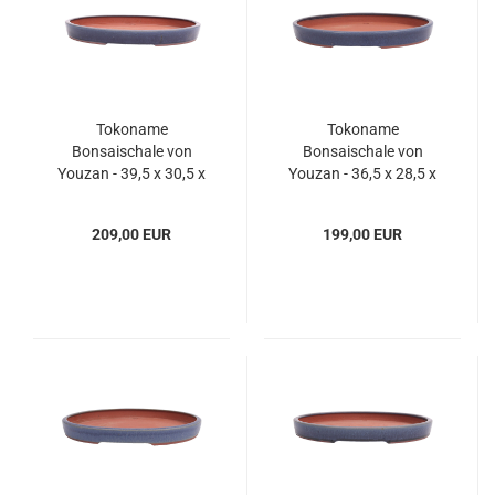
Tokoname
Tokoname
Bonsaischale von
Bonsaischale von
Youzan - 39,5 x 30,5 x
Youzan - 36,5 x 28,5 x
4,5 cm - oval - blau -
4,5 cm - oval - blau -
58092
58095
209,00 EUR
199,00 EUR