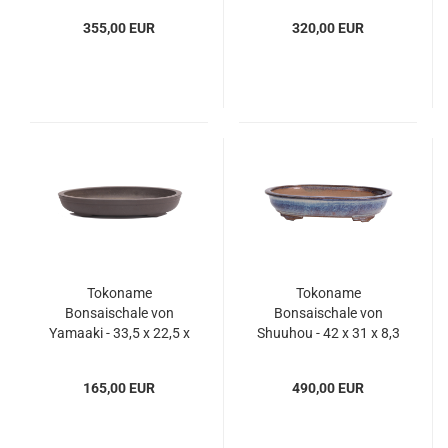
beige - 58029
unglasiert - 58021
355,00 EUR
320,00 EUR
Tokoname
Tokoname
Bonsaischale von
Bonsaischale von
Yamaaki - 33,5 x 22,5 x
Shuuhou - 42 x 31 x 8,3
5,5 cm - oval -
cm - oval - blau - 58041
unglasiert - 58019
165,00 EUR
490,00 EUR