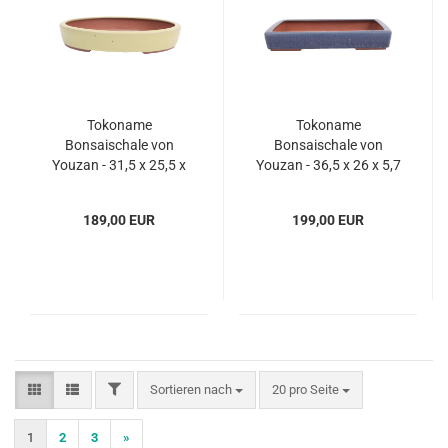
Tokoname
Tokoname
Bonsaischale von
Bonsaischale von
Youzan - 31,5 x 25,5 x
Youzan - 36,5 x 26 x 5,7
5,5 cm - oval - matt gelb
cm - eckig - blau - 58107
- 58105
189,00 EUR
199,00 EUR
FILTER
Sortieren nach
pro Seite
Sortieren nach
20 pro Seite
1
2
3
»