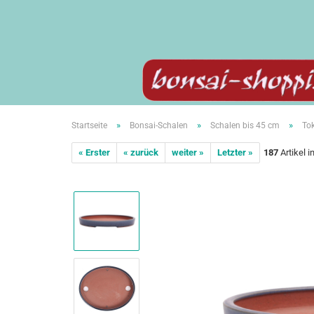
»
»
»
Startseite
Bonsai-Schalen
Schalen bis 45 cm
Tok
« Erster
« zurück
weiter »
Letzter »
187
Artikel i