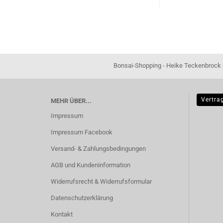
Bonsai-Shopping - Heike Teckenbrock - In der Ham 16 
Vertra
MEHR ÜBER...
Impressum
Impressum Facebook
Versand- & Zahlungsbedingungen
AGB und Kundeninformation
Widerrufsrecht & Widerrufsformular
Datenschutzerklärung
Kontakt