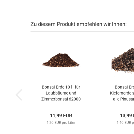
Zu diesem Produkt empfehlen wir Ihnen:
Bonsai-Erde 10 l - für
Bonsai-Erd
Laubbäume und
Kiefernerde s
Zimmerbonsai 62000
alle Pinusa
Wacholder 
11,99 EUR
13,99
1,20 EUR pro Liter
1,40 EUR p