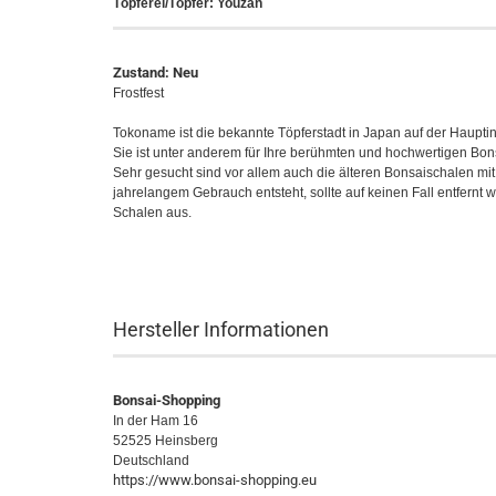
Töpferei/Töpfer: Youzan
Zustand: Neu
Frostfest
Tokoname ist die bekannte Töpferstadt in Japan auf der Haupti
Sie ist unter anderem für Ihre berühmten und hochwertigen Bo
Sehr gesucht sind vor allem auch die älteren Bonsaischalen mit i
jahrelangem Gebrauch entsteht, sollte auf keinen Fall entfernt
Schalen aus.
Hersteller Informationen
Bonsai-Shopping
In der Ham 16
52525 Heinsberg
Deutschland
https://www.bonsai-shopping.eu