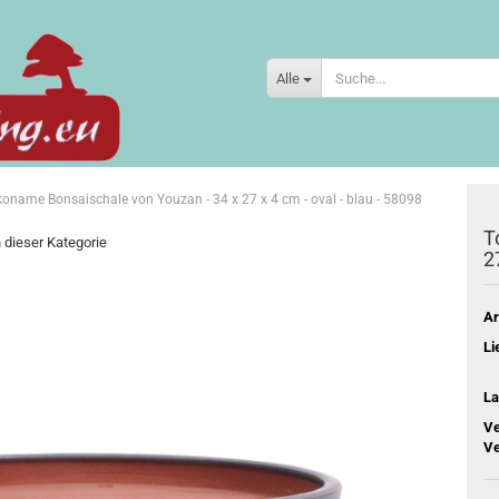
Alle
oname Bonsaischale von Youzan - 34 x 27 x 4 cm - oval - blau - 58098
T
n dieser Kategorie
2
Ar
Li
La
Ve
Ve