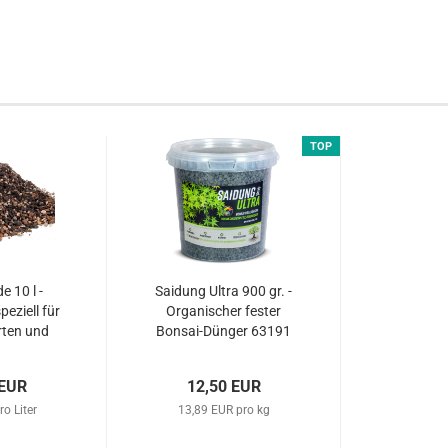
TOP
e 10 l -
Saidung Ultra 900 gr. -
peziell für
Organischer fester
rten und
Bonsai-Dünger 63191
62015...
 EUR
12,50 EUR
ro Liter
13,89 EUR pro kg