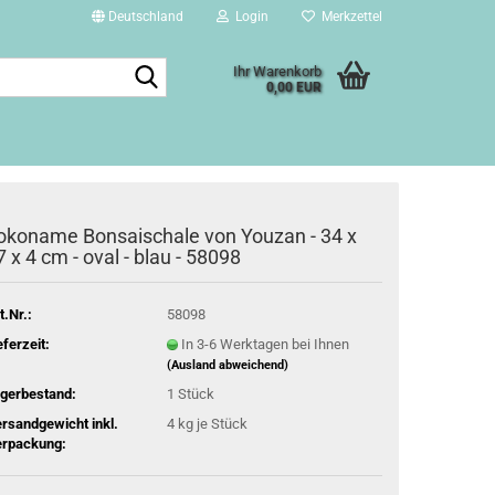
Deutschland
Login
Merkzettel
Suche...
Ihr Warenkorb
0,00 EUR
okoname Bonsaischale von Youzan - 34 x
7 x 4 cm - oval - blau - 58098
t.Nr.:
58098
eferzeit:
In 3-6 Werktagen bei Ihnen
(Ausland abweichend)
gerbestand:
1
Stück
rsandgewicht inkl.
4
kg je Stück
rpackung: