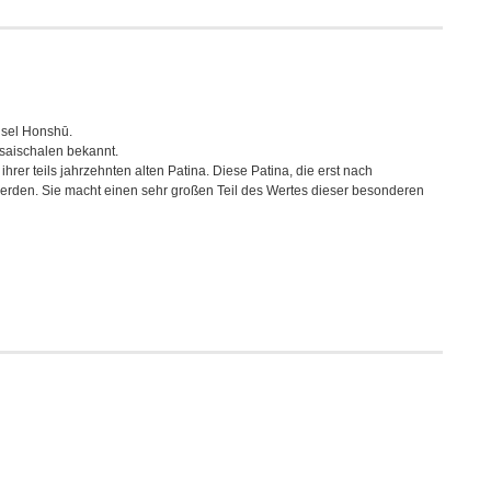
nsel
Honshū
.
nsaischalen bekannt.
hrer teils jahrzehnten alten Patina. Diese Patina, die erst nach
 werden. Sie macht einen sehr großen Teil des Wertes dieser besonderen