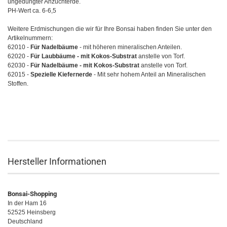
ungedüngter Anzuchterde.
PH-Wert ca. 6-6,5
Weitere Erdmischungen die wir für Ihre Bonsai haben finden Sie unter den
Artikelnummern:
62010 -
F
ür Nadelbäume
- mit höheren mineralischen Anteilen.
62020 -
Für Laubbäume - mit Kokos-Substrat
anstelle von Torf.
62030 -
Für Nadelbäume - mit Kokos-Substrat
anstelle von Torf.
62015 -
Spezielle Kiefernerde
- Mit sehr hohem Anteil an Mineralischen
Stoffen.
Hersteller Informationen
Bonsai-Shopping
In der Ham 16
52525 Heinsberg
Deutschland