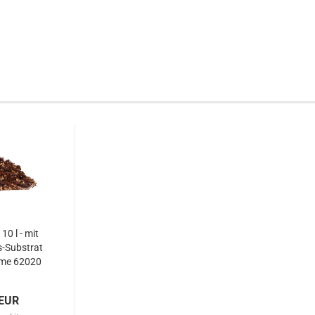
10 l - mit
-Substrat
ume 62020
 EUR