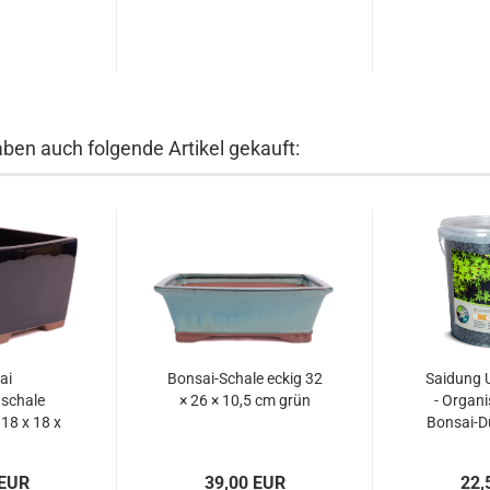
aben auch folgende Artikel gekauft:
ai
Bonsai-Schale eckig 32
Saidung U
schale
× 26 × 10,5 cm grün
- Organi
18 x 18 x
Bonsai-D
nkelblau
73
 EUR
39,00 EUR
22,