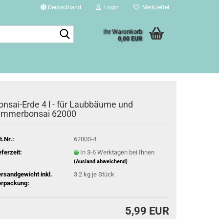
Deutschland
Login
Merkzettel
Suche...
Ihr Warenkorb
0,00 EUR
onsai-Erde 4 l - für Laubbäume und
immerbonsai 62000
t.Nr.:
62000-4
eferzeit:
In 3-6 Werktagen bei Ihnen
(Ausland abweichend)
rsandgewicht inkl.
3.2
kg je Stück
rpackung:
5,99 EUR