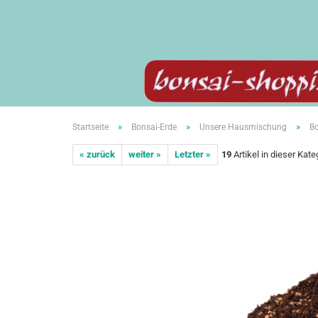
»
»
»
Startseite
Bonsai-Erde
Unsere Hausmischung
Bo
« zurück
weiter »
Letzter »
19
Artikel in dieser Kate