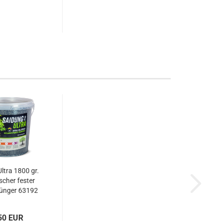
ltra 1800 gr.
scher fester
ünger 63192
50 EUR