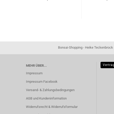
Bonsai-Shopping - Heike Teckenbrock - In der Ham 16 
Vertra
MEHR ÜBER...
Impressum
Impressum Facebook
Versand- & Zahlungsbedingungen
AGB und Kundeninformation
Widerrufsrecht & Widerrufsformular