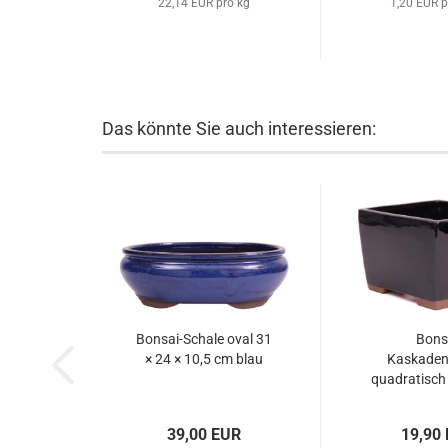
22,14 EUR pro kg
1,20 EUR p
Das könnte Sie auch interessieren:
Bonsai-Schale oval 31
Bons
× 24 × 10,5 cm blau
Kaskaden
quadratisch 
12.5 cm du
500
39,00 EUR
19,90