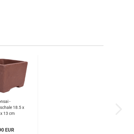
nsai -
chale 18.5 x
 x 13 cm
iert braun
0208
90 EUR