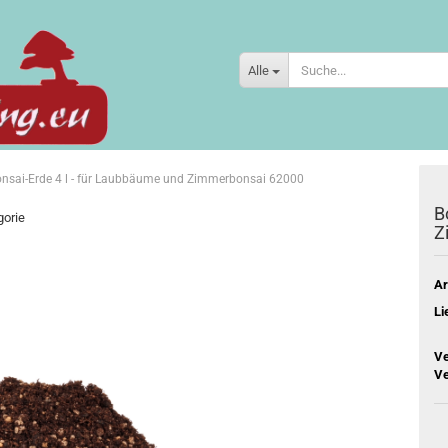
Alle
nsai-Erde 4 l - für Laubbäume und Zimmerbonsai 62000
B
gorie
Z
Ar
Li
Ve
Ve