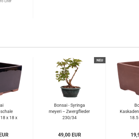
ro Liter
NEU
ai
Bonsai - Syringa
Bo
schale
meyeri – Zwergflieder
Kaskadens
18 x 18 x
230/34
18.5
nkelblau
unglas
73
5
 EUR
49,00 EUR
19,