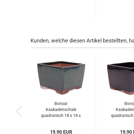
Kunden, welche diesen Artikel bestellten, h
Bonsai
Bons
Kaskadenschale
Kaskaden
quadratisch 18 x 18 x
quadratisch 
12.5 cm grün 50204
12.5 cm du
500
19,90 EUR
19,90