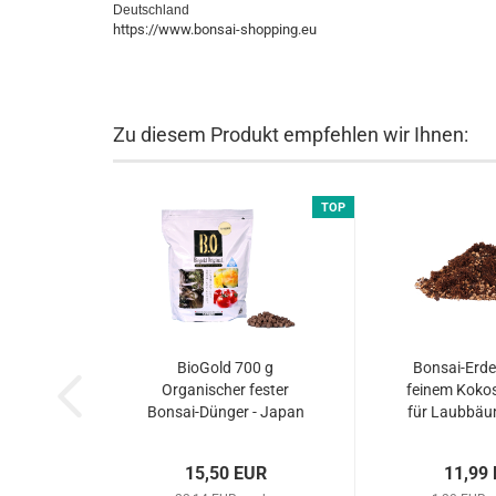
Deutschland
https://www.bonsai-shopping.eu
Zu diesem Produkt empfehlen wir Ihnen:
TOP
BioGold 700 g
Bonsai-Erde 
Organischer fester
feinem Kokos
Bonsai-Dünger - Japan
für Laubbä
(nicht original
verpackt)...
15,50 EUR
11,99