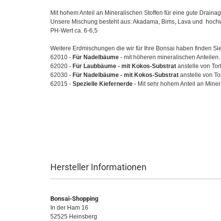
Mit hohem Anteil an Mineralischen Stoffen für eine gute Draina
Unsere Mischung besteht aus: Akadama, Bims, Lava und hochw
PH-Wert ca. 6-6,5
Weitere Erdmischungen die wir für Ihre Bonsai haben finden Si
62010 -
F
ür Nadelbäume
- mit höheren mineralischen Anteilen.
62020 -
Für Laubbäume - mit Kokos-Substrat
anstelle von Torf
62030 -
Für Nadelbäume - mit Kokos-Substrat
anstelle von Tor
62015 -
Spezielle Kiefernerde
- Mit sehr hohem Anteil an Miner
Hersteller Informationen
Bonsai-Shopping
In der Ham 16
52525 Heinsberg