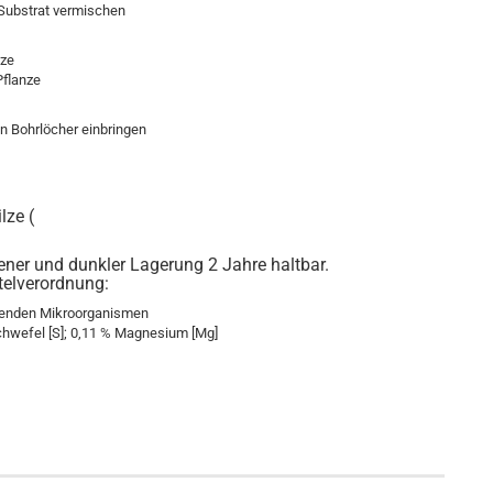
Substrat vermischen
nze
Pflanze
n Bohrlöcher einbringen
lze (
ner und dunkler Lagerung 2 Jahre haltbar.
elverordnung:
benden Mikroorganismen
Schwefel [S]; 0,11 % Magnesium [Mg]