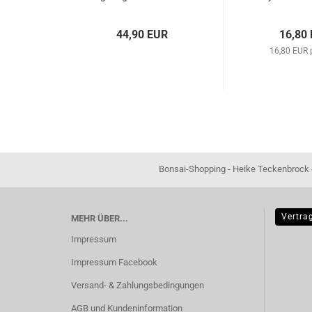
Edelstahl – Art. 60920
für viele Pf
Bonsai
44,90 EUR
16,80
16,80 EUR p
Bonsai-Shopping - Heike Teckenbrock - In der Ham 16 
Vertra
MEHR ÜBER...
Impressum
Impressum Facebook
Versand- & Zahlungsbedingungen
AGB und Kundeninformation