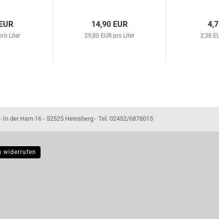
lanzen und
und Bonsai 63054
origina
...
 EUR
14,90 EUR
4,
ro Liter
29,80 EUR pro Liter
2,38 EU
- 52525 Heinsberg - Tel. 02452/6878015
g widerrufen