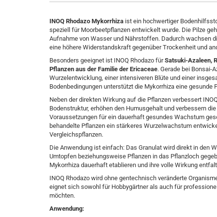
INOQ Rhodazo Mykorrhiza
ist ein hochwertiger Bodenhilfssto
speziell für Moorbeetpflanzen entwickelt wurde. Die Pilze ge
Aufnahme von Wasser und Nährstoffen. Dadurch wachsen die P
eine höhere Widerstandskraft gegenüber Trockenheit und an
Besonders geeignet ist INOQ Rhodazo für
Satsuki-Azaleen, 
Pflanzen aus der Familie der Ericaceae
. Gerade bei Bonsai-
Wurzelentwicklung, einer intensiveren Blüte und einer insges
Bodenbedingungen unterstützt die Mykorrhiza eine gesunde 
Neben der direkten Wirkung auf die Pflanzen verbessert INOQ
Bodenstruktur, erhöhen den Humusgehalt und verbessern die
Voraussetzungen für ein dauerhaft gesundes Wachstum gesch
behandelte Pflanzen ein stärkeres Wurzelwachstum entwicke
Vergleichspflanzen.
Die Anwendung ist einfach: Das Granulat wird direkt in den W
Umtopfen beziehungsweise Pflanzen in das Pflanzloch gegebe
Mykorrhiza dauerhaft etablieren und ihre volle Wirkung entfal
INOQ Rhodazo wird ohne gentechnisch veränderte Organismen
eignet sich sowohl für Hobbygärtner als auch für professione
möchten.
Anwendung: