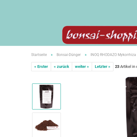
»
»
Startseite
Bonsai-Dünger
INOQ RHODAZO Mykorrhiza sp
« Erster
« zurück
weiter »
Letzter »
23
Artikel in