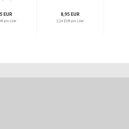
l verpackt)
Japan 4 Liter (nicht
original...
75 EUR
8,95 EUR
R pro Liter
2,24 EUR pro Liter