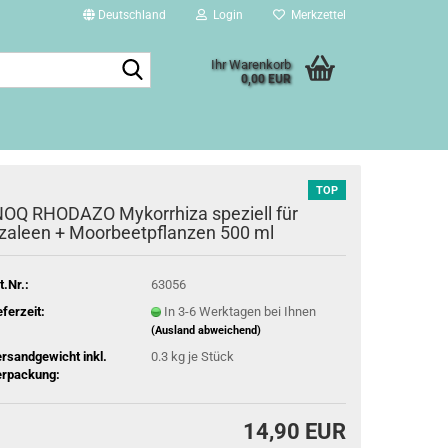
Deutschland
Login
Merkzettel
Suche...
Ihr Warenkorb
0,00 EUR
TOP
NOQ RHODAZO Mykorrhiza speziell für
zaleen + Moorbeetpflanzen 500 ml
t.Nr.:
63056
eferzeit:
In 3-6 Werktagen bei Ihnen
(Ausland abweichend)
rsandgewicht inkl.
0.3
kg je Stück
rpackung:
14,90 EUR