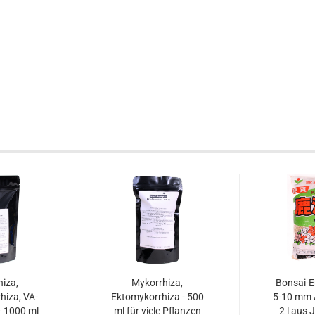
iza,
Mykorrhiza,
Bonsai-
iza, VA-
Ektomykorrhiza - 500
5-10 mm 
- 1000 ml
ml für viele Pflanzen
2 l aus 