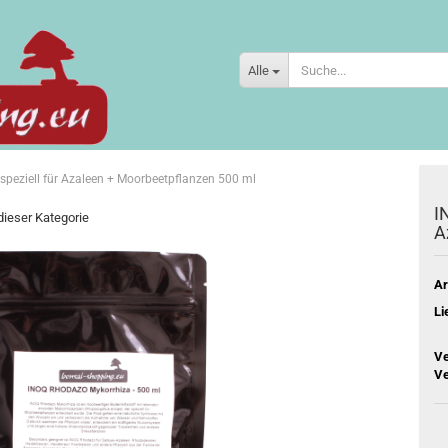
Alle
eziell für Azaleen + Moorbeetpflanzen 500 ml
I
 dieser Kategorie
A
Ar
Li
Ve
Ve