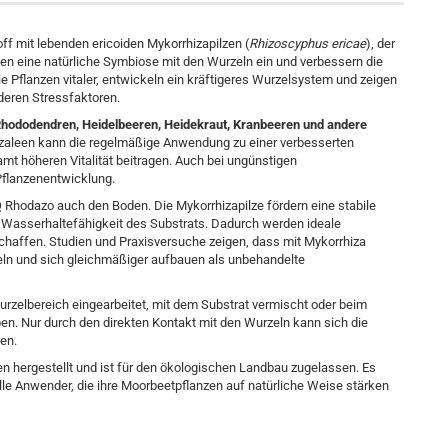
ff mit lebenden ericoiden Mykorrhizapilzen (
Rhizoscyphus ericae
), der
hen eine natürliche Symbiose mit den Wurzeln ein und verbessern die
flanzen vitaler, entwickeln ein kräftigeres Wurzelsystem und zeigen
deren Stressfaktoren.
Rhododendren, Heidelbeeren, Heidekraut, Kranbeeren und andere
Azaleen kann die regelmäßige Anwendung zu einer verbesserten
amt höheren Vitalität beitragen. Auch bei ungünstigen
Pflanzenentwicklung.
 Rhodazo auch den Boden. Die Mykorrhizapilze fördern eine stabile
 Wasserhaltefähigkeit des Substrats. Dadurch werden ideale
affen. Studien und Praxisversuche zeigen, dass mit Mykorrhiza
ln und sich gleichmäßiger aufbauen als unbehandelte
urzelbereich eingearbeitet, mit dem Substrat vermischt oder beim
n. Nur durch den direkten Kontakt mit den Wurzeln kann sich die
ten.
 hergestellt und ist für den ökologischen Landbau zugelassen. Es
lle Anwender, die ihre Moorbeetpflanzen auf natürliche Weise stärken