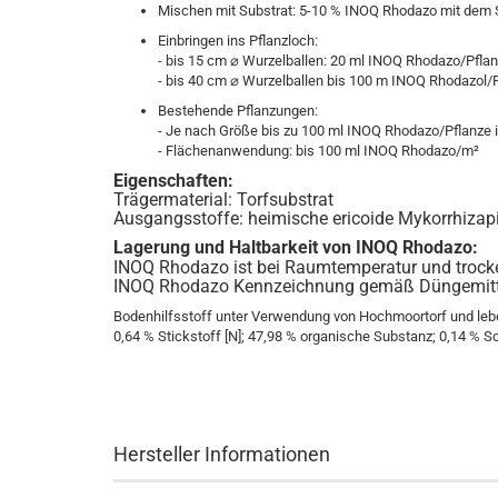
Mischen mit Substrat: 5-10 % INOQ Rhodazo mit dem 
Einbringen ins Pflanzloch:
- bis 15 cm ⌀ Wurzelballen: 20 ml INOQ Rhodazo/Pfla
- bis 40 cm ⌀ Wurzelballen bis 100 m INOQ Rhodazol/
Bestehende Pflanzungen:
- Je nach Größe bis zu 100 ml INOQ Rhodazo/Pflanze i
- Flächenanwendung: bis 100 ml INOQ Rhodazo/m²
Eigenschaften:
Trägermaterial: Torfsubstrat
Ausgangsstoffe: heimische ericoide Mykorrhizapi
Lagerung und Haltbarkeit von INOQ Rhodazo:
INOQ Rhodazo ist bei Raumtemperatur und trocke
INOQ Rhodazo Kennzeichnung gemäß Düngemitt
Bodenhilfsstoff unter Verwendung von Hochmoortorf und le
0,64 % Stickstoff [N]; 47,98 % organische Substanz; 0,14 % 
Hersteller Informationen