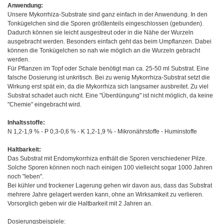
Anwendung:
Unsere Mykorrhiza-Substrate sind ganz einfach in der Anwendung. In den
Tonkügelchen sind die Sporen größtenteils eingeschlossen (gebunden).
Dadurch können sie leicht ausgestreut oder in die Nähe der Wurzeln
ausgebracht werden. Besonders einfach geht das beim Umpflanzen. Dabei
können die Tonkügelchen so nah wie möglich an die Wurzeln gebracht
werden.
Für Pflanzen im Topf oder Schale benötigt man ca. 25-50 ml Substrat. Eine
falsche Dosierung ist unkritisch. Bei zu wenig Mykorrhiza-Substrat setzt die
Wirkung erst spät ein, da die Mykorrhiza sich langsamer ausbreitet. Zu viel
Substrat schadet auch nicht. Eine "Überdüngung" ist nicht möglich, da keine
"Chemie" eingebracht wird.
Inhaltsstoffe:
N 1,2-1,9 % - P 0,3-0,6 % - K 1,2-1,9 % - Mikronährstoffe - Huminstoffe
Haltbarkeit:
Das Substrat mit Endomykorrhiza enthält die Sporen verschiedener Pilze.
Solche Sporen können noch nach einigen 100 vielleicht sogar 1000 Jahren
noch "leben".
Bei kühler und trockener Lagerung gehen wir davon aus, dass das Substrat
mehrere Jahre gelagert werden kann, ohne an Wirksamkeit zu verlieren.
Vorsorglich geben wir die Haltbarkeit mit 2 Jahren an.
Dosierungsbeispiele: