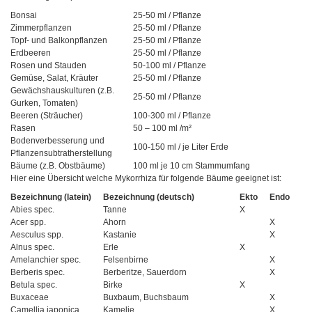
Bonsai
25-50 ml / Pflanze
Zimmerpflanzen
25-50 ml / Pflanze
Topf- und Balkonpflanzen
25-50 ml / Pflanze
Erdbeeren
25-50 ml / Pflanze
Rosen und Stauden
50-100 ml / Pflanze
Gemüse, Salat, Kräuter
25-50 ml / Pflanze
Gewächshauskulturen (z.B.
25-50 ml / Pflanze
Gurken, Tomaten)
Beeren (Sträucher)
100-300 ml / Pflanze
Rasen
50 – 100 ml /m²
Bodenverbesserung und
100-150 ml / je Liter Erde
Pflanzensubtratherstellung
Bäume (z.B. Obstbäume)
100 ml je 10 cm Stammumfang
Hier eine Übersicht welche Mykorrhiza für folgende Bäume geeignet ist:
Bezeichnung (latein)
Bezeichnung (deutsch)
Ekto
Endo
Abies spec.
Tanne
X
Acer spp.
Ahorn
X
Aesculus spp.
Kastanie
X
Alnus spec.
Erle
X
Amelanchier spec.
Felsenbirne
X
Berberis spec.
Berberitze, Sauerdorn
X
Betula spec.
Birke
X
Buxaceae
Buxbaum, Buchsbaum
X
Camellia japonica
Kamelie
X