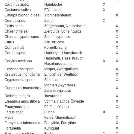
Carpinus spec.
Hainbuche
X
Castanea sativa
Eßkastanie
X
Catalpa bignonioides
Trompetenbaum
X
Cedrus spec.
Zeder
X
Celtis spec.
Zürgelbaum, Nesselbaum
X
Chaenomeles
Zierquitte, Scheinquitte
X
Chamaecyparis spec.
Scheinzypresse
X
Citrus
Zitrusfrüchte
X
Cornus mas
Kornelkirsche
X
Cornus spec.
Hartriegel, Hornstrauch
X
Haselnuß, Haselstrauch,
Corylus avellana
X
X
Haselnussstrauch
Cotoneaster spec.
Mispel, Zwergmispel
X
Crataegus monogyna
Eingriffliger Weißdorn
X
Cryptomeria spec.
Sicheltanne
X
Monterey-Zypresse,
Cupressus macrocarpa
X
Zimmerzypresse
Dalbergia nigra
Jacaranda
X
Eleagnus angustifolia
Schmalblättrige Ölweide
X
Euonymus spc.
Pfaffenhütchen
X
Fagus spec.
Buche
X
Ficus
Feige, Gummibaum
X
Forsythia x intermedia
Forsythia, Forsythie
X
Fortunella
Kumquat
X
Fraxinus excelsior
Esche
X
X