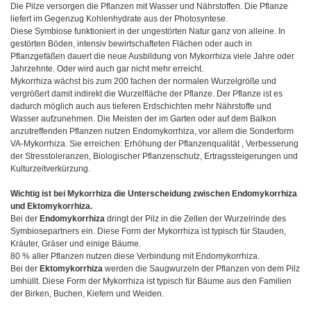
Die Pilze versorgen die Pflanzen mit Wasser und Nährstoffen. Die Pflanze
liefert im Gegenzug Kohlenhydrate aus der Photosyntese.
Diese Symbiose funktioniert in der ungestörten Natur ganz von alleine. In
gestörten Böden, intensiv bewirtschafteten Flächen oder auch in
Pflanzgefäßen dauert die neue Ausbildung von Mykorrhiza viele Jahre oder
Jahrzehnte. Oder wird auch gar nicht mehr erreicht.
Mykorrhiza wächst bis zum 200 fachen der normalen Wurzelgröße und
vergrößert damit indirekt die Wurzelfläche der Pflanze. Der Pflanze ist es
dadurch möglich auch aus tieferen Erdschichten mehr Nährstoffe und
Wasser aufzunehmen. Die Meisten der im Garten oder auf dem Balkon
anzutreffenden Pflanzen nutzen Endomykorrhiza, vor allem die Sonderform
VA-Mykorrhiza. Sie erreichen: Erhöhung der Pflanzenqualität , Verbesserung
der Stresstoleranzen, Biologischer Pflanzenschutz, Ertragssteigerungen und
Kulturzeitverkürzung.
Wichtig ist bei Mykorrhiza die Unterscheidung zwischen Endomykorrhiza
und Ektomykorrhiza.
Bei der
Endomykorrhiza
dringt der Pilz in die Zellen der Wurzelrinde des
Symbiosepartners ein. Diese Form der Mykorrhiza ist typisch für Stauden,
Kräuter, Gräser und einige Bäume.
80 % aller Pflanzen nutzen diese Verbindung mit Endomykorrhiza.
Bei der
Ektomykorrhiza
werden die Saugwurzeln der Pflanzen von dem Pilz
umhüllt. Diese Form der Mykorrhiza ist typisch für Bäume aus den Familien
der Birken, Buchen, Kiefern und Weiden.