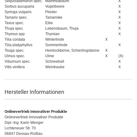
Sequoiadendron spec.
Mammutbaum
X
Sorbus aucuparia
Vogelbeere
X
Syringa vulgaris
Flieder
X
Tamarix spec.
Tamariske
X
Taxus spec.
Eibe
X
Thuja spec.
Lebensbaum, Thuja
X
Thymus spp
Thymian
X
Tilia cordata
Winterlinde
X
Tilia platyphyllus
Sommerlinde
X
Tsuga spec.
Hemlocktanne, Schierlingstanne
X
Ulmus spec.
Ulme
X
(X)
Viburnum spec.
Schneeball
X
Vitis vinifera
Weintraube
X
Hersteller Informationen
Onlinevertrieb Innovativer Produkte
Onlinevertrieb Innovativer Produkte
Dipl.-Ing. Karin Wenger
Lichteneuer Str. 70
06847 Dessau-Roßlau