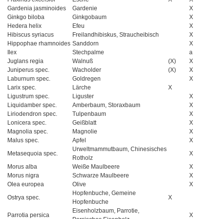
Gardenia jasminoides
Gardenie
X
Ginkgo biloba
Ginkgobaum
X
Hedera helix
Efeu
X
Hibiscus syriacus
Freilandhibiskus, Straucheibisch
X
Hippophae rhamnoides
Sanddorn
X
Ilex
Stechpalme
a
Juglans regia
Walnuß
(X)
X
Juniperus spec.
Wacholder
(X)
X
Laburnum spec.
Goldregen
X
Larix spec.
Lärche
X
Ligustrum spec.
Liguster
X
Liquidamber spec.
Amberbaum, Storaxbaum
X
Liriodendron spec.
Tulpenbaum
X
Lonicera spec.
Geißblatt
X
Magnolia spec.
Magnolie
X
Malus spec.
Apfel
X
Urweltmammutbaum, Chinesisches
Metasequoia spec.
X
Rotholz
Morus alba
Weiße Maulbeere
X
Morus nigra
Schwarze Maulbeere
X
Olea europea
Olive
X
Hopfenbuche, Gemeine
Ostrya spec.
X
Hopfenbuche
Eisenholzbaum, Parrotie,
Parrotia persica
X