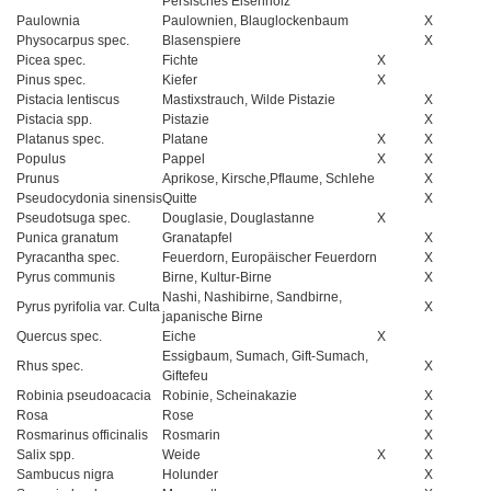
Persisches Eisenholz
Paulownia
Paulownien, Blauglockenbaum
X
Physocarpus spec.
Blasenspiere
X
Picea spec.
Fichte
X
Pinus spec.
Kiefer
X
Pistacia lentiscus
Mastixstrauch, Wilde Pistazie
X
Pistacia spp.
Pistazie
X
Platanus spec.
Platane
X
X
Populus
Pappel
X
X
Prunus
Aprikose, Kirsche,Pflaume, Schlehe
X
Pseudocydonia sinensis
Quitte
X
Pseudotsuga spec.
Douglasie, Douglastanne
X
Punica granatum
Granatapfel
X
Pyracantha spec.
Feuerdorn, Europäischer Feuerdorn
X
Pyrus communis
Birne, Kultur-Birne
X
Nashi, Nashibirne, Sandbirne,
Pyrus pyrifolia var. Culta
X
japanische Birne
Quercus spec.
Eiche
X
Essigbaum, Sumach, Gift-Sumach,
Rhus spec.
X
Giftefeu
Robinia pseudoacacia
Robinie, Scheinakazie
X
Rosa
Rose
X
Rosmarinus officinalis
Rosmarin
X
Salix spp.
Weide
X
X
Sambucus nigra
Holunder
X