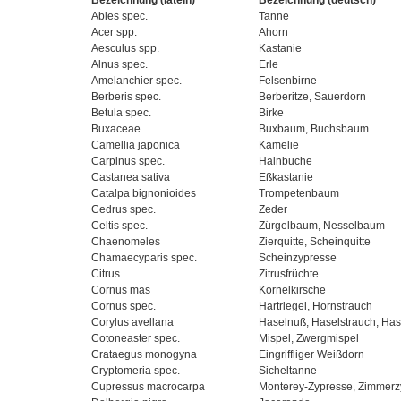
Bezeichnung (latein)
Bezeichnung (deutsch)
Abies spec.
Tanne
Acer spp.
Ahorn
Aesculus spp.
Kastanie
Alnus spec.
Erle
Amelanchier spec.
Felsenbirne
Berberis spec.
Berberitze, Sauerdorn
Betula spec.
Birke
Buxaceae
Buxbaum, Buchsbaum
Camellia japonica
Kamelie
Carpinus spec.
Hainbuche
Castanea sativa
Eßkastanie
Catalpa bignonioides
Trompetenbaum
Cedrus spec.
Zeder
Celtis spec.
Zürgelbaum, Nesselbaum
Chaenomeles
Zierquitte, Scheinquitte
Chamaecyparis spec.
Scheinzypresse
Citrus
Zitrusfrüchte
Cornus mas
Kornelkirsche
Cornus spec.
Hartriegel, Hornstrauch
Corylus avellana
Haselnuß, Haselstrauch, Has
Cotoneaster spec.
Mispel, Zwergmispel
Crataegus monogyna
Eingriffliger Weißdorn
Cryptomeria spec.
Sicheltanne
Cupressus macrocarpa
Monterey-Zypresse, Zimmerz