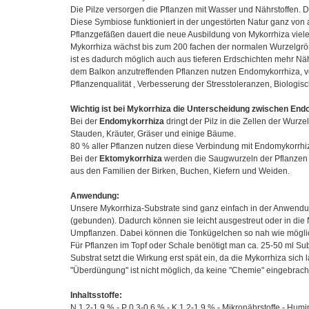
Die Pilze versorgen die Pflanzen mit Wasser und Nährstoffen. 
Diese Symbiose funktioniert in der ungestörten Natur ganz von a
Pflanzgefäßen dauert die neue Ausbildung von Mykorrhiza viele 
Mykorrhiza wächst bis zum 200 fachen der normalen Wurzelgröße
ist es dadurch möglich auch aus tieferen Erdschichten mehr Nä
dem Balkon anzutreffenden Pflanzen nutzen Endomykorrhiza, vo
Pflanzenqualität , Verbesserung der Stresstoleranzen, Biologis
Wichtig ist bei Mykorrhiza die Unterscheidung zwischen En
Bei der
Endomykorrhiza
dringt der Pilz in die Zellen der Wurz
Stauden, Kräuter, Gräser und einige Bäume.
80 % aller Pflanzen nutzen diese Verbindung mit Endomykorrhi
Bei der
Ektomykorrhiza
werden die Saugwurzeln der Pflanzen v
aus den Familien der Birken, Buchen, Kiefern und Weiden.
Anwendung:
Unsere Mykorrhiza-Substrate sind ganz einfach in der Anwendu
(gebunden). Dadurch können sie leicht ausgestreut oder in di
Umpflanzen. Dabei können die Tonkügelchen so nah wie mögli
Für Pflanzen im Topf oder Schale benötigt man ca. 25-50 ml Subs
Substrat setzt die Wirkung erst spät ein, da die Mykorrhiza sich
"Überdüngung" ist nicht möglich, da keine "Chemie" eingebracht
Inhaltsstoffe:
N 1,2-1,9 % - P 0,3-0,6 % - K 1,2-1,9 % - Mikronährstoffe - Humi