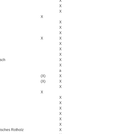
X
X
X
X
X
X
X
X
X
X
X
X
isch
X
X
a
(X)
X
(X)
X
X
X
X
X
X
X
X
X
sches Rotholz
X