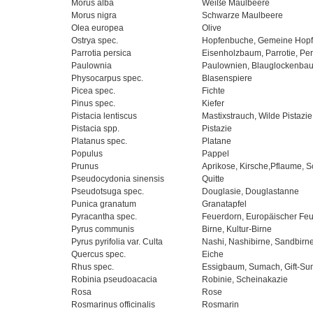
Morus alba
Weiße Maulbeere
Morus nigra
Schwarze Maulbeere
Olea europea
Olive
Ostrya spec.
Hopfenbuche, Gemeine Hop
Parrotia persica
Eisenholzbaum, Parrotie, Pe
Paulownia
Paulownien, Blauglockenba
Physocarpus spec.
Blasenspiere
Picea spec.
Fichte
Pinus spec.
Kiefer
Pistacia lentiscus
Mastixstrauch, Wilde Pistazie
Pistacia spp.
Pistazie
Platanus spec.
Platane
Populus
Pappel
Prunus
Aprikose, Kirsche,Pflaume, 
Pseudocydonia sinensis
Quitte
Pseudotsuga spec.
Douglasie, Douglastanne
Punica granatum
Granatapfel
Pyracantha spec.
Feuerdorn, Europäischer Fe
Pyrus communis
Birne, Kultur-Birne
Pyrus pyrifolia var. Culta
Nashi, Nashibirne, Sandbirne
Quercus spec.
Eiche
Rhus spec.
Essigbaum, Sumach, Gift-Sum
Robinia pseudoacacia
Robinie, Scheinakazie
Rosa
Rose
Rosmarinus officinalis
Rosmarin