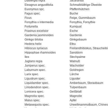
Dalbergia nigra
Jacaranda
Eleagnus angustifolia
Schmalblättrige Ölweide
Euonymus spc.
Pfaffenhütchen
Fagus spec.
Buche
Ficus
Feige, Gummibaum
Forsythia x intermedia
Forsythia, Forsythie
Fortunella
Kumquat
Fraxinus excelsior
Esche
Gardenia jasminoides
Gardenie
Ginkgo biloba
Ginkgobaum
Hedera helix
Efeu
Hibiscus syriacus
Freilandhibiskus, Straucheib
Hippophae rhamnoides
Sanddorn
Ilex
Stechpalme
Juglans regia
Walnuß
Juniperus spec.
Wacholder
Laburnum spec.
Goldregen
Larix spec.
Lärche
Ligustrum spec.
Liguster
Liquidamber spec.
Amberbaum, Storaxbaum
Liriodendron spec.
Tulpenbaum
Lonicera spec.
Geißblatt
Magnolia spec.
Magnolie
Malus spec.
Apfel
Metasequoia spec.
Urweltmammutbaum, Chinesi