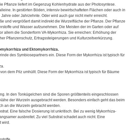
Die Pflanze liefert im Gegenzug Kohlenhydrate aus der Photosyntese.
lleine. In gestörten Böden, intensiv bewirtschafteten Flächen oder auch in
Jahre oder Jahrzehnte. Oder wird auch gar nicht mehr erreicht.
 und vergrößert damit indirekt die Wurzelfläche der Pflanze. Der Pflanze
hrstoffe und Wasser aufzunehmen. Die Meisten der im Garten oder auf
r allem die Sonderform VA-Mykorrhiza. Sie erreichen: Erhöhung der
cher Pflanzenschutz, Ertragssteigerungen und Kulturzeitverkürzung.
domykorrhiza und Ektomykorrhiza.
elrinde des Symbiosepartners ein. Diese Form der Mykorrhiza ist typisch für
za.
on dem Pilz umhüllt. Diese Form der Mykorrhiza ist typisch für Bäume
ng. In den Tonkügelchen sind die Sporen größtenteils eingeschlossen
e Nähe der Wurzeln ausgebracht werden. Besonders einfach geht das beim
ch an die Wurzeln gebracht werden.
trat. Eine falsche Dosierung ist unkritisch. Bei zu wenig Mykorrhiza-
 langsamer ausbreitet. Zu viel Substrat schadet auch nicht. Eine
 wird.
nstoffe