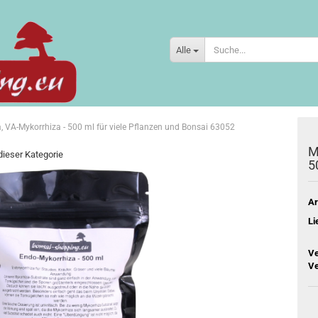
Alle
 VA-Mykorrhiza - 500 ml für viele Pflanzen und Bonsai 63052
M
 dieser Kategorie
5
Ar
Li
Ve
Ve