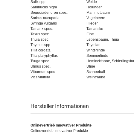
Salix spp.
Weide
Sambucus nigra
Holunder
Sequoiadendron spec.
Mammutbaum
Sorbus aucuparia
Vogelbeere
Syringa vulgaris
Flieder
Tamarix spec.
Tamariske
Taxus spec.
Eibe
Thuja spec.
Lebensbaum, Thuja
Thymus spp
Thymian
Tilia cordata
Winterlinde
Tilia platyphyllus
Sommerlinde
Tsuga spec.
Hemlocktanne, Schierlingst
Ulmus spec.
Ulme
Viburnum spec.
Schneeball
Vitis vinifera
Weintraube
Hersteller Informationen
Onlinevertrieb Innovativer Produkte
Onlinevertrieb Innovativer Produkte