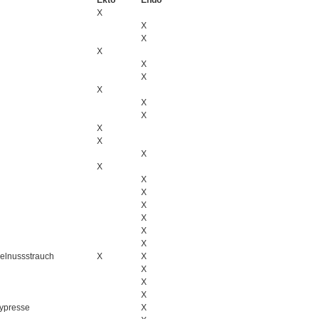
Ekto
Endo
X
X
X
X
X
X
X
X
X
X
X
X
X
X
X
X
X
X
X
elnussstrauch
X
X
X
X
X
ypresse
X