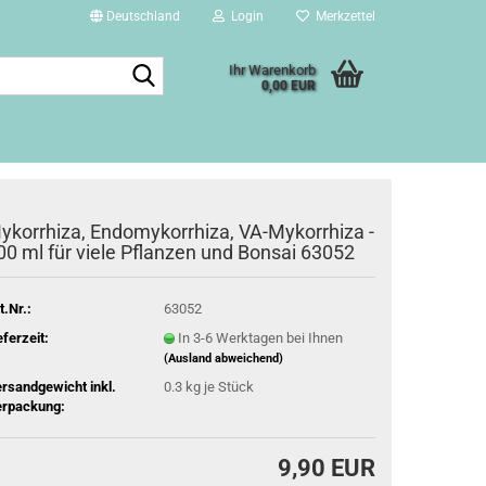
Deutschland
Login
Merkzettel
Suche...
Ihr Warenkorb
0,00 EUR
ykorrhiza, Endomykorrhiza, VA-Mykorrhiza -
00 ml für viele Pflanzen und Bonsai 63052
t.Nr.:
63052
eferzeit:
In 3-6 Werktagen bei Ihnen
(Ausland abweichend)
rsandgewicht inkl.
0.3
kg je Stück
rpackung:
9,90 EUR