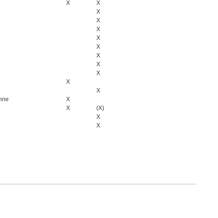
X
X
X
X
X
X
X
X
X
X
X
X
anne
X
X
(X)
X
X