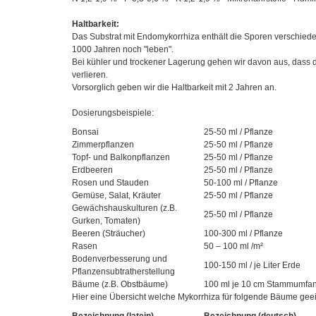
Haltbarkeit:
Das Substrat mit Endomykorrhiza enthält die Sporen verschiede
1000 Jahren noch "leben".
Bei kühler und trockener Lagerung gehen wir davon aus, dass 
verlieren.
Vorsorglich geben wir die Haltbarkeit mit 2 Jahren an.
Dosierungsbeispiele:
Bonsai
25-50 ml / Pflanze
Zimmerpflanzen
25-50 ml / Pflanze
Topf- und Balkonpflanzen
25-50 ml / Pflanze
Erdbeeren
25-50 ml / Pflanze
Rosen und Stauden
50-100 ml / Pflanze
Gemüse, Salat, Kräuter
25-50 ml / Pflanze
Gewächshauskulturen (z.B.
25-50 ml / Pflanze
Gurken, Tomaten)
Beeren (Sträucher)
100-300 ml / Pflanze
Rasen
50 – 100 ml /m²
Bodenverbesserung und
100-150 ml / je Liter Erde
Pflanzensubtratherstellung
Bäume (z.B. Obstbäume)
100 ml je 10 cm Stammumfa
Hier eine Übersicht welche Mykorrhiza für folgende Bäume geeig