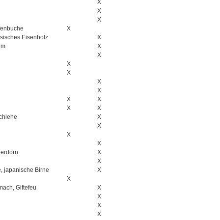
X
X
X
fenbuche
X
rsisches Eisenholz
X
um
X
X
X
X
X
X
X
X
X
X
Schlehe
X
X
X
X
uerdorn
X
X
, japanische Birne
X
X
ach, Giftefeu
X
X
X
X