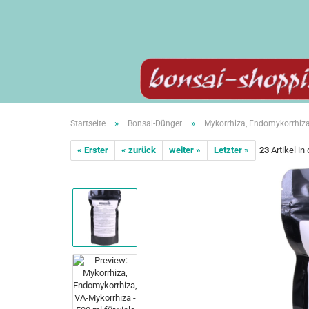
»
»
Startseite
Bonsai-Dünger
Mykorrhiza, Endomykorrhiza,
« Erster
« zurück
weiter »
Letzter »
23
Artikel in