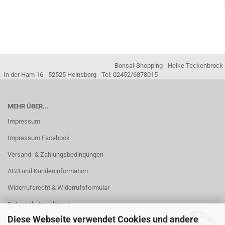
Bonsai-Shopping - Heike Teckenbrock
- In der Ham 16 - 52525 Heinsberg - Tel. 02452/6878015
MEHR ÜBER...
Impressum
Impressum Facebook
Versand- & Zahlungsbedingungen
AGB und Kundeninformation
Widerrufsrecht & Widerrufsformular
Datenschutzerklärung
✕
Diese Webseite verwendet Cookies und andere
Kontakt