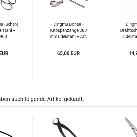
ai-Schere
Dingmu Bonsai-
Dingm
lstahl –
Knospenzange 280
Drahtsc
0900
mm Edelstahl – Art.
Edelsta
60939
Präzis
6
 EUR
65,00 EUR
14,
aben auch folgende Artikel gekauft: