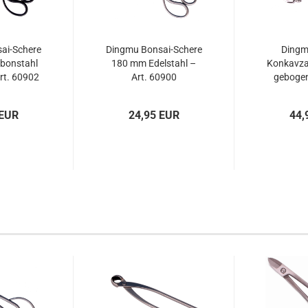
ai-Schere
Dingmu Bonsai-Schere
Dingm
bonstahl
180 mm Edelstahl –
Konkavz
rt. 60902
Art. 60900
gebogen
Edelstahl
 EUR
24,95 EUR
44,