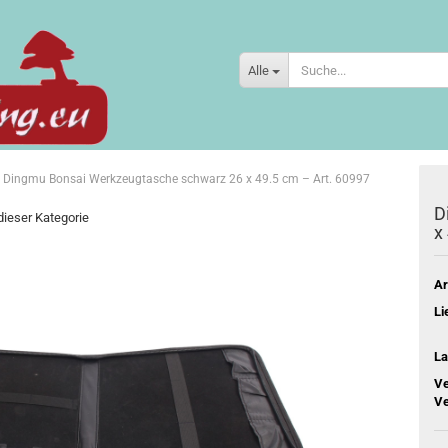
Alle
Dingmu Bonsai Werkzeugtasche schwarz 26 x 49.5 cm – Art. 60997
D
 dieser Kategorie
x
Ar
Li
La
Ve
Ve