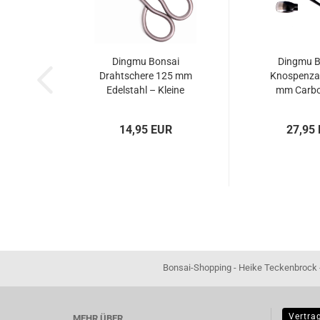
Dingmu Bonsai
Dingmu B
Drahtschere 125 mm
Knospenza
Edelstahl – Kleine
mm Carbo
Präzisionsschere
schwarz – A
60917
14,95 EUR
27,95
Bonsai-Shopping - Heike Teckenbrock - In der Ham 16 
Vertra
MEHR ÜBER...