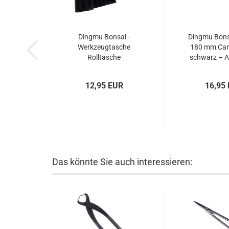
Dingmu Bonsai -
Dingmu Bons
Werkzeugtasche
180 mm Car
Rolltasche
schwarz – A
schwarz/rot 58 x 26
cm – Art. 60991
12,95 EUR
16,95
Das könnte Sie auch interessieren: