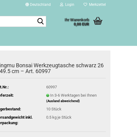
Deutschland
Login
Merkzettel
Suche...
Ihr Warenkorb
0,00 EUR
ingmu Bonsai Werkzeugtasche schwarz 26
 49.5 cm – Art. 60997
t.Nr.:
60997
eferzeit:
In 3-6 Werktagen bei Ihnen
(Ausland abweichend)
gerbestand:
10
Stück
rsandgewicht inkl.
0.5
kg je Stück
rpackung: