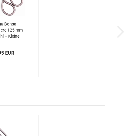
u Bonsai
here 125 mm
hl – Kleine
ionsschere
0917
95 EUR