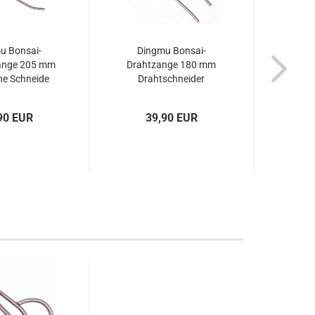
u Bonsai-
Dingmu Bonsai-
Din
ange 205 mm
Drahtzange 180 mm
W
e Schneide
Drahtschneider
Wur
 – Art. 60920
Edelstahl – Art. 60953
Holz
90 EUR
39,90 EUR