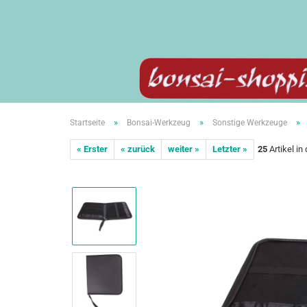
»
»
»
Startseite
Bonsai-Werkzeug
Sonstige Werkzeuge
« Erster
« zurück
weiter »
Letzter »
25
Artikel in