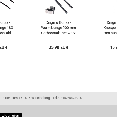
onsai-
Dingmu Bonsai-
Dingm
nge 180
Wurzelzange 200 mm
Knospen
nstahl
Carbonstahl schwarz
mm aus 
rt. 60931
– Art. 60945
Art
 EUR
35,90 EUR
15,
- 52525 Heinsberg - Tel. 02452/6878015
g widerrufen