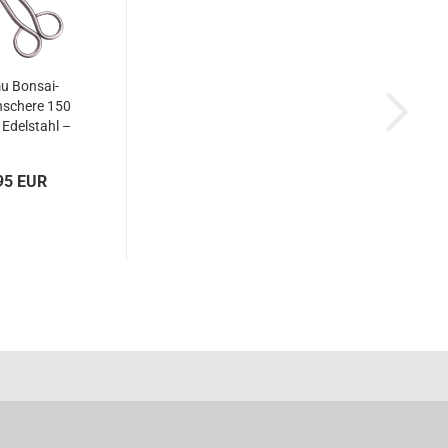
u Bonsai-
schere 150
Edelstahl –
. 60913
95 EUR