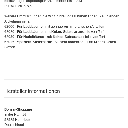
hochwertiger, ungedüngter Anzuchterde (ca. 10%).
PH-Wert ca. 6-6,5
Weitere Erdmischungen die wir für Ihre Bonsai haben finden Sie unter den
Artikelnummern:
62000 -
F
ür Laubbäume
- mit geringeren mineralischen Anteilen.
62020 -
Für Laubbäume -
mit Kokos-Substrat
anstelle von Torf.
62030 -
Für Nadelbäume - mit Kokos-Substrat
anstelle von Torf.
62015 -
Spezielle Kiefernerde
- Mit sehr hohem Anteil an Mineralischen
Stoffen.
Hersteller Informationen
Bonsai-Shopping
In der Ham 16
52525 Heinsberg
Deutschland