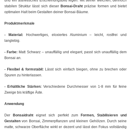
und ein ästhetisches Erscheinungsbild legen. Mit seiner weichen, dennoch
stabilen Struktur lässt sich dieser
Bonsai-Draht
präzise formen und bietet
optimalen Halt beim Gestalten deiner Bonsai-Bäume.
Produktmerkmale
- Material:
Hochwertiges, eloxiertes Aluminium – leicht, rostfrei und
langlebig.
- Farbe:
Matt Schwarz – unauffällig und elegant, passt sich unauffällig dem
Bonsai an.
- Flexibel & formstabil:
Lässt sich einfach biegen, ohne zu brechen oder
Spuren zu hinterlassen.
- Erhältliche Stärken:
Verschiedene Durchmesser von 1-8 mm für feine
Zweige bis kräftige Äste.
Anwendung
Der
Bonsaidraht
eignet sich perfekt zum
Formen, Stabilisieren und
Gestalten
von Bonsai, Zimmerpflanzen und kleinen Gehölzen. Durch seine
matte, schwarze Oberfläche wirkt er dezent und lässt den Fokus vollständig