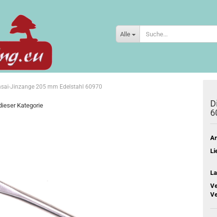
Alle
sai-Jinzange 205 mm Edelstahl 60970
D
 dieser Kategorie
6
Ar
Li
La
Ve
Ve