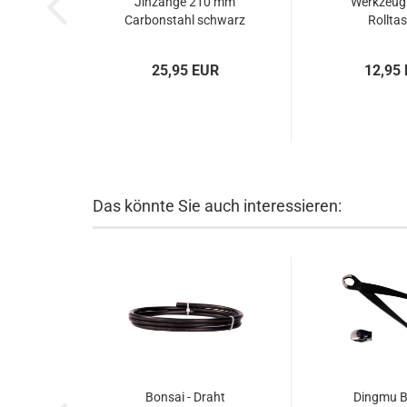
Jinzange 210 mm
Werkzeug
Carbonstahl schwarz
Rollta
– Art. 60951
schwarz/rot
cm – Art.
25,95 EUR
12,95
Das könnte Sie auch interessieren:
Bonsai - Draht
Dingmu B