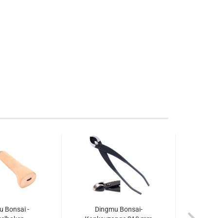
 Bonsai -
Dingmu Bonsai-
Di