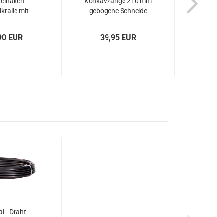
elhaken
Konkavzange 210 mm
Knos
kralle mit
gebogene Schneide
mm E
ff 220 mm –
Carbonstahl schwarz–
. 60955
Art.60960...
90 EUR
39,95 EUR
i - Draht