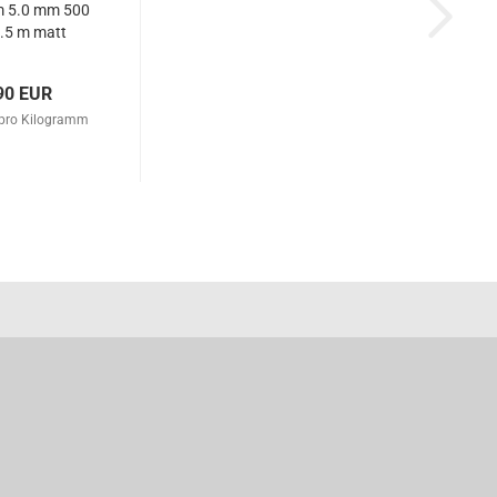
m 5.0 mm 500
9.5 m matt
hwarz
90 EUR
 pro Kilogramm