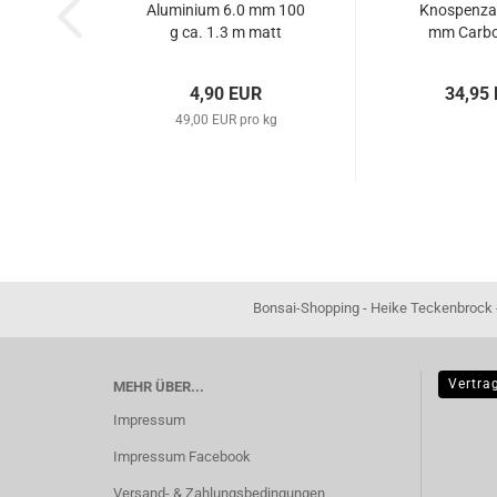
Aluminium 6.0 mm 100
Knospenza
g ca. 1.3 m matt
mm Carbo
schwarz
schwarz – A
4,90 EUR
34,95
49,00 EUR pro kg
Bonsai-Shopping - Heike Teckenbrock - In der Ham 16 
Vertra
MEHR ÜBER...
Impressum
Impressum Facebook
Versand- & Zahlungsbedingungen