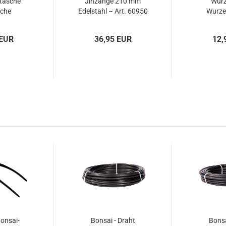
tasche
Jinzange 210 mm
Wurz
sche
Edelstahl – Art. 60950
Wurzel
 58 x 26
Holzgri
 60991
Art
 EUR
36,95 EUR
12,
onsai-
Bonsai - Draht
Bonsa