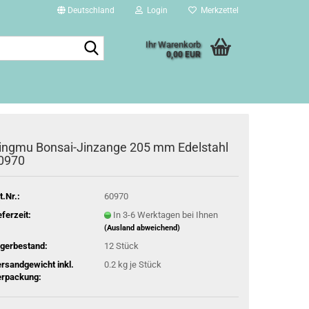
Deutschland
Login
Merkzettel
Suche...
Ihr Warenkorb
0,00 EUR
ingmu Bonsai-Jinzange 205 mm Edelstahl
0970
t.Nr.:
60970
eferzeit:
In 3-6 Werktagen bei Ihnen
(Ausland abweichend)
gerbestand:
12
Stück
rsandgewicht inkl.
0.2
kg je Stück
rpackung: