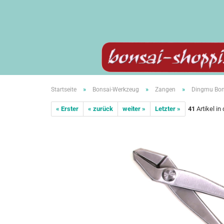
»
»
»
Startseite
Bonsai-Werkzeug
Zangen
Dingmu Bon
« Erster
« zurück
weiter »
Letzter »
41
Artikel in