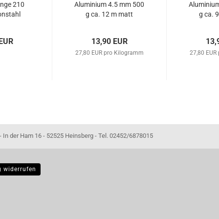
nge 210
Aluminium 4.5 mm 500
Aluminiu
nstahl
g ca. 12 m matt
g ca. 
rt. 60933
schwarz
sc
 EUR
13,90 EUR
13,
27,80 EUR pro Kilogramm
27,80 EUR
- 52525 Heinsberg - Tel. 02452/6878015
g widerrufen