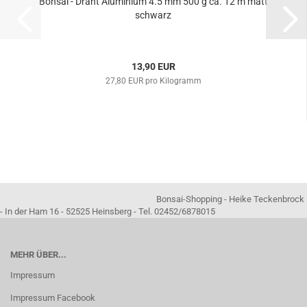
Bonsai - Draht Aluminium 4.5 mm 500 g ca. 12 m matt
schwarz
13,90 EUR
27,80 EUR pro Kilogramm
Bonsai-Shopping - Heike Teckenbrock
- In der Ham 16 - 52525 Heinsberg - Tel. 02452/6878015
MEHR ÜBER...
Impressum
Impressum Facebook