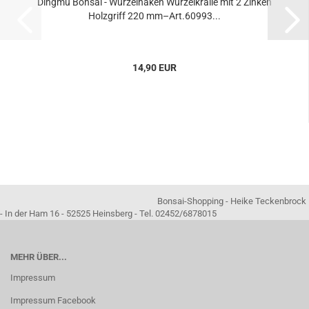
Dingmu Bonsai - Wurzelhaken Wurzelkralle mit 2 Zinken
Holzgriff 220 mm–Art.60993...
14,90 EUR
Bonsai-Shopping - Heike Teckenbrock
- In der Ham 16 - 52525 Heinsberg - Tel. 02452/6878015
MEHR ÜBER...
Impressum
Impressum Facebook