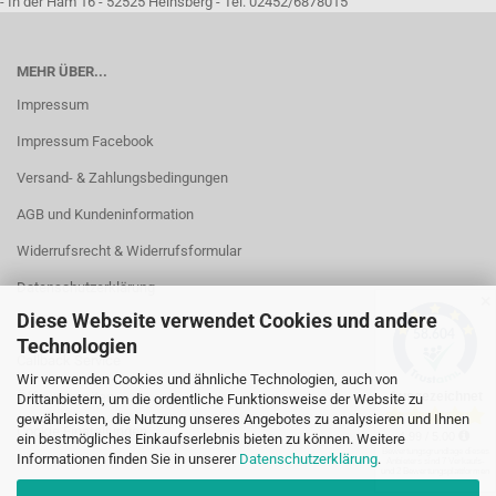
- In der Ham 16 - 52525 Heinsberg - Tel. 02452/6878015
MEHR ÜBER...
Impressum
Impressum Facebook
Versand- & Zahlungsbedingungen
AGB und Kundeninformation
Widerrufsrecht & Widerrufsformular
Datenschutzerklärung
✕
Diese Webseite verwendet Cookies und andere
Kontakt
Technologien
Callback Service
Wir verwenden Cookies und ähnliche Technologien, auch von
Öffnungszeiten
Drittanbietern, um die ordentliche Funktionsweise der Website zu
gewährleisten, die Nutzung unseres Angebotes zu analysieren und Ihnen
Cookie Einstellungen
ein bestmögliches Einkaufserlebnis bieten zu können. Weitere
Informationen finden Sie in unserer
Datenschutzerklärung
.