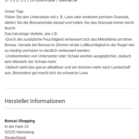
/ Stellfläche
37.5 x 17.5 x 1 cm Innenmaße
Unser Tipp:
Füllen Sie den Untersetzer mit z. B. Lava oder anderem porösen Granulat,
stellen Sie die Bonsaischale darauf und halten Sie das Granulat immer leicht
feucht.
Das hat einige Vorteile, wie z.B.:
-Durch die zusätzliche Feuchtigkeit verbessert sich das Mikroklima um Ihren
Bonsai. Gerade bei Bonsai im Zimmer ist die Luftfeuchtigkeit in der Regel viel
zu niedrig und kann so deutlich verbessert werden.
-Unebenheiten von Untersetzer oder Schale werden ausgeglichen, daduch
kein Wackeln der Schale mehr.
-Optisch sieht das ganze attraktiver und ein bischen mehr nach Landschaft
aus. Besonders gut macht sich da schwarze Lava.
Hersteller Informationen
Bonsai-Shopping
In der Ham 16
52525 Heinsberg
Deutschland