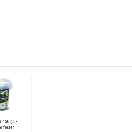
 450 gr. -
r fester