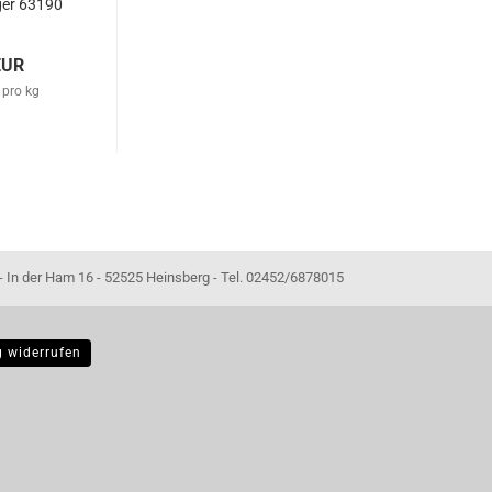
ger 63190
EUR
 pro kg
- 52525 Heinsberg - Tel. 02452/6878015
g widerrufen