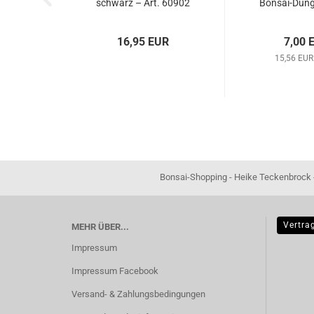
schwarz – Art. 60902
Bonsai-Dün
16,95 EUR
7,00 
15,56 EUR
Bonsai-Shopping - Heike Teckenbrock - In der Ham 16 
Vertra
MEHR ÜBER...
Impressum
Impressum Facebook
Versand- & Zahlungsbedingungen