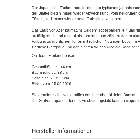
Der Japanische Fächerahorn ist eine der typischen japanischen
der Blätter bieten immer wieder Abwechslung. Vom hellgrünen o
Tönen, sind immer wieder neue Farbspiele zu sehen.
Das Laub von Acer palmatum ‘Seigen’ ist besonders fein und filigr
auffällig leuchtend rosarot bis karminrot und zählt zu den mark
Färbung zu grünlichen Tönen mit rötlichen Nuancen, bevor im He
zierliche Blattgröße und den dichten Wuchs wirkt die Sorte sehr
Outdoor / Freilandbonsai
Gesamthöhe ca. 44 cm
Baumhöhe ca. 38 cm
Schale ca. 21 x 17 cm
Bilder vom 15.05.2026
Sie erhalten selbstverständlich den hier abgebildeten Bonsai.
Die Größenangabe oder das Erscheinungsbild können wegen d
Hersteller Informationen