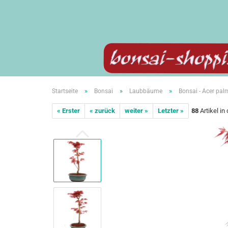
»
»
»
Startseite
Bonsai
Laubbäume
Bonsai - Acer pa
« Erster
« zurück
weiter »
Letzter »
88
Artikel in