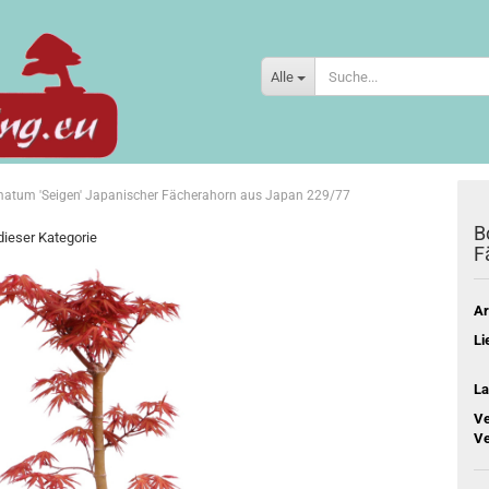
Alle
lmatum 'Seigen' Japanischer Fächerahorn aus Japan 229/77
B
 dieser Kategorie
F
Ar
Li
La
Ve
Ve