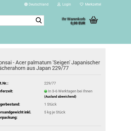
Deutschland
Login
Merkzettel
Suche...
Ihr Warenkorb
0,00 EUR
onsai - Acer palmatum 'Seigen' Japanischer
ächerahorn aus Japan 229/77
t.Nr.:
229/77
eferzeit:
In 3-6 Werktagen bei Ihnen
(Ausland abweichend)
gerbestand:
1
Stück
rsandgewicht inkl.
5
kg je Stück
rpackung: