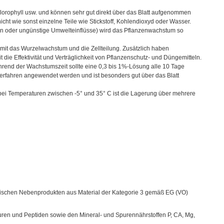
orophyll usw. und können sehr gut direkt über das Blatt aufgenommen
icht wie sonst einzelne Teile wie Stickstoff, Kohlendioxyd oder Wasser.
ten oder ungünstige Umwelteinflüsse) wird das Pflanzenwachstum so
mit das Wurzelwachstum und die Zellteilung. Zusätzlich haben
die Effektivität und Verträglichkeit von Pflanzenschutz- und Düngemitteln.
Während der Wachstumszeit sollte eine 0,3 bis 1%-Lösung alle 10 Tage
erfahren angewendet werden und ist besonders gut über das Blatt
bei Temperaturen zwischen -5° und 35° C ist die Lagerung über mehrere
rischen Nebenprodukten aus Material der Kategorie 3 gemäß EG (VO)
ren und Peptiden sowie den Mineral- und Spurennährstoffen P, CA, Mg,