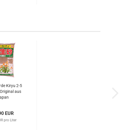
de Kiryu 2-5
Original aus
apan
90 EUR
R pro Liter