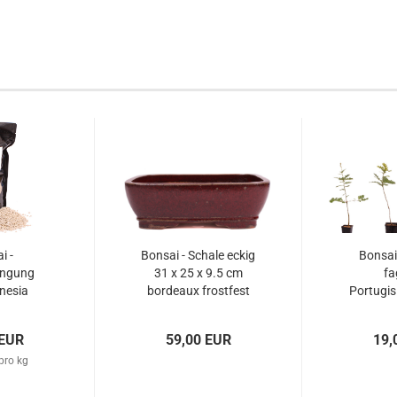
i -
Bonsai - Schale eckig
Bonsai
üngung
31 x 25 x 9.5 cm
fa
nesia
bordeaux frostfest
Portugis
i 5000g
40461
227/05 
iginal
 EUR
59,00 EUR
19,
kt)
pro kg