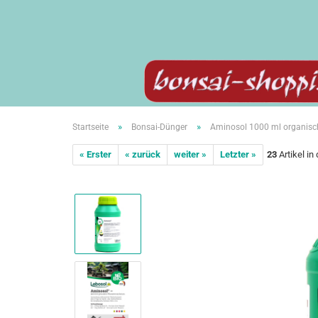
»
»
Startseite
Bonsai-Dünger
Aminosol 1000 ml organisch
« Erster
« zurück
weiter »
Letzter »
23
Artikel in