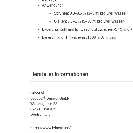
Mn, Fe, Cu
Anwendung:
Sprühen: 0.3–0.5 % (3–5 ml pro Liter Wasser)
Gießen: 0.5–1 % (5–10 ml pro Liter Wasser)
Lagerung: Kühl und lichtgeschützt zwischen -5 °C und 
Lieferumfang: 1 Flasche mit 1000 ml Aminosol
Hersteller Informationen
Lebosol
®
Lebosol
Dünger GmbH
Wiesengasse 28
67471 Elmstein
Deutschland
https://www.lebosol.de/