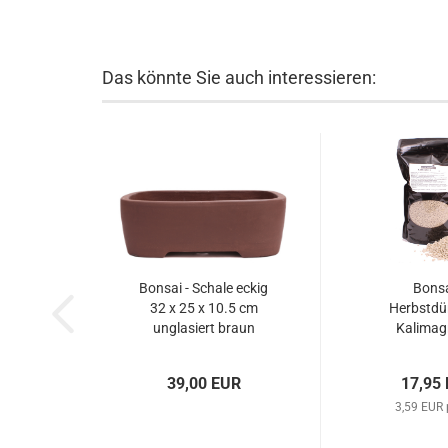
Das könnte Sie auch interessieren:
Bonsai - Schale eckig
Bonsa
32 x 25 x 10.5 cm
Herbstd
unglasiert braun
Kalimag
40267
Patentkal
(Nicht or
39,00 EUR
17,95
verpac
3,59 EUR 