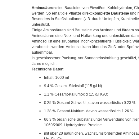
Aminosäuren
sind Bausteine von Eiweißen, Kohlehydraten, Chl
werden. So erhält die Pflanze direkt
komplette Bausteine
und n
Besonders in Streßsituationen (z.B. durch Umtopfen, Krankhei
unterstützt.
Einige Aminosäuren sind Bausteine von Auxinen und fördern so
Aminosäuren eine Netz- und Haftwirkung und unterstützen damit 
Aminosol ist eine sirupartige, hochkonzentrierte Flüssigkeit. 
verabreicht werden. Aminosol kann über das Gieß- oder Sprühv
aufnehmbar.
In geschlossener Packung, vor Sonneneinstrahlung geschützt, 
Jahre möglich.
Technische Daten:
Inhalt: 1000 ml
9.4 % Gesamt-Stickstoff (115 g/l N)
1.1 % Gesamt-Kaliumoxid (15 g/l K₂O)
0.25 % Gesamt-Schwefel, davon wasserlöslich 0.23 %
1.28 % Gesamt-Natrium, davon wasserlöslich 1.26 %
66.3 % organische Substanz unter Verwendung von: tie
1069/2009, Hydrolysierte Proteine
mit über 20 natürlichen, wachstumsfördernden Aminosäu