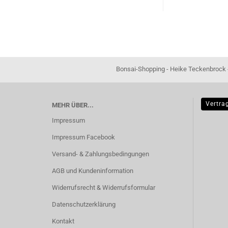
Bonsai-Shopping - Heike Teckenbrock - In der Ham 16 
Vertra
MEHR ÜBER...
Impressum
Impressum Facebook
Versand- & Zahlungsbedingungen
AGB und Kundeninformation
Widerrufsrecht & Widerrufsformular
Datenschutzerklärung
Kontakt