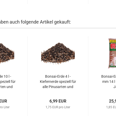
aben auch folgende Artikel gekauft:
e 10 l -
Bonsai-Erde 4 l -
Bonsai-Er
peziell für
Kiefernerde speziell für
mm 14 l 
rten und
alle Pinusarten und
J
62015...
Wacholder 62015
 EUR
6,99 EUR
25,
ro Liter
1,75 EUR pro Liter
1,85 EU