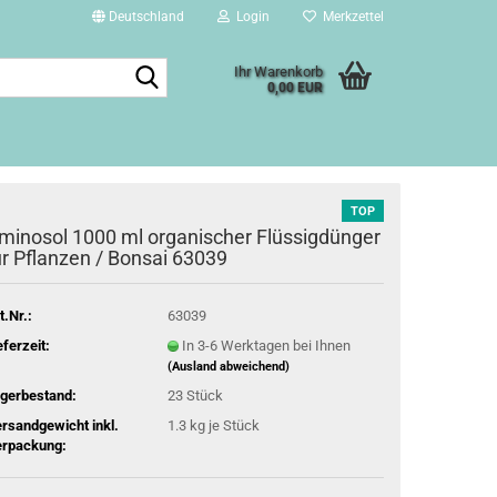
Deutschland
Login
Merkzettel
Suche...
Ihr Warenkorb
0,00 EUR
TOP
minosol 1000 ml organischer Flüssigdünger
ür Pflanzen / Bonsai 63039
t.Nr.:
63039
eferzeit:
In 3-6 Werktagen bei Ihnen
(Ausland abweichend)
gerbestand:
23
Stück
rsandgewicht inkl.
1.3
kg je Stück
rpackung: