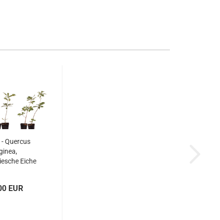
 - Quercus
ginea,
iesche Eiche
(1 Pflanze)
00 EUR