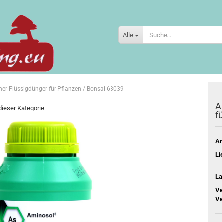
Alle
er Flüssigdünger für Pflanzen / Bonsai 63039
A
 dieser Kategorie
f
Ar
Li
La
Ve
Ve