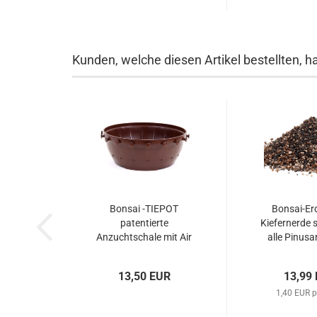
Kunden, welche diesen Artikel bestellten, h
Bonsai -TIEPOT
Bonsai-Erd
patentierte
Kiefernerde s
Anzuchtschale mit Air
alle Pinusa
Pruning 28 cm Ø braun
Wacholder 
30303
13,50 EUR
13,99
1,40 EUR p