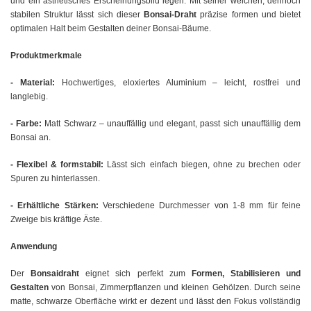
und ein ästhetisches Erscheinungsbild legen. Mit seiner weichen, dennoch
stabilen Struktur lässt sich dieser
Bonsai-Draht
präzise formen und bietet
optimalen Halt beim Gestalten deiner Bonsai-Bäume.
Produktmerkmale
- Material:
Hochwertiges, eloxiertes Aluminium – leicht, rostfrei und
langlebig.
- Farbe:
Matt Schwarz – unauffällig und elegant, passt sich unauffällig dem
Bonsai an.
- Flexibel & formstabil:
Lässt sich einfach biegen, ohne zu brechen oder
Spuren zu hinterlassen.
- Erhältliche Stärken:
Verschiedene Durchmesser von 1-8 mm für feine
Zweige bis kräftige Äste.
Anwendung
Der
Bonsaidraht
eignet sich perfekt zum
Formen, Stabilisieren und
Gestalten
von Bonsai, Zimmerpflanzen und kleinen Gehölzen. Durch seine
matte, schwarze Oberfläche wirkt er dezent und lässt den Fokus vollständig