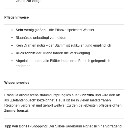
Grund zur Sorge
Pflegehinweise
Sehr wenig gießen
– die Pflanze speichert Wasser
Staunässe unbedingt vermeiden
Kein Drahten nötig – der Stamm ist sukkulent und empfindlich
Rückschnitt
der Triebe fördert die Verzweigung
Abgefallene oder alte Blätter im unteren Bereich gelegentlich
entfernen
Wissenswertes
Crassula arborescens stammt ursprünglich aus
Südafrika
und wird dort oft
als „Elefantenbusch“ bezeichnet. Heute ist sie in vielen mediterranen
Regionen verbreitet und gehört weltweit zu den beliebtesten
pflegeleichten
Zimmerbonsai
.
Tipp von Bonsai-Shopping:
Der Silber-Jadebaum eignet sich hervorragend