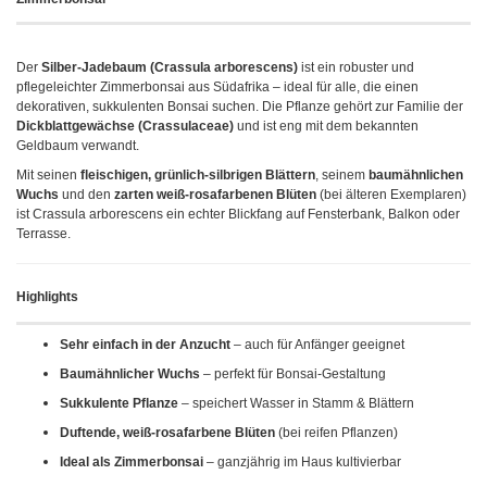
Der
Silber-Jadebaum (Crassula arborescens)
ist ein robuster und
pflegeleichter Zimmerbonsai aus Südafrika – ideal für alle, die einen
dekorativen, sukkulenten Bonsai suchen. Die Pflanze gehört zur Familie der
Dickblattgewächse (Crassulaceae)
und ist eng mit dem bekannten
Geldbaum verwandt.
Mit seinen
fleischigen, grünlich-silbrigen Blättern
, seinem
baumähnlichen
Wuchs
und den
zarten weiß-rosafarbenen Blüten
(bei älteren Exemplaren)
ist Crassula arborescens ein echter Blickfang auf Fensterbank, Balkon oder
Terrasse.
Highlights
Sehr einfach in der Anzucht
– auch für Anfänger geeignet
Baumähnlicher Wuchs
– perfekt für Bonsai-Gestaltung
Sukkulente Pflanze
– speichert Wasser in Stamm & Blättern
Duftende, weiß-rosafarbene Blüten
(bei reifen Pflanzen)
Ideal als Zimmerbonsai
– ganzjährig im Haus kultivierbar