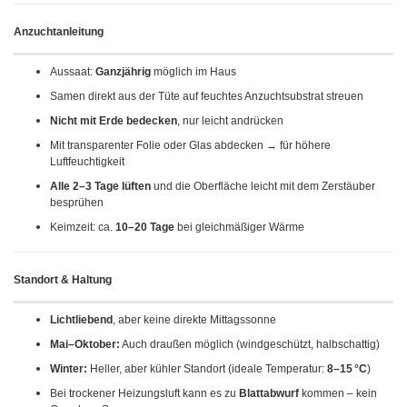
Anzuchtanleitung
Aussaat:
Ganzjährig
möglich im Haus
Samen direkt aus der Tüte auf feuchtes Anzuchtsubstrat streuen
Nicht mit Erde bedecken
, nur leicht andrücken
Mit transparenter Folie oder Glas abdecken → für höhere
Luftfeuchtigkeit
Alle 2–3 Tage lüften
und die Oberfläche leicht mit dem Zerstäuber
besprühen
Keimzeit: ca.
10–20 Tage
bei gleichmäßiger Wärme
Standort & Haltung
Lichtliebend
, aber keine direkte Mittagssonne
Mai–Oktober:
Auch draußen möglich (windgeschützt, halbschattig)
Winter:
Heller, aber kühler Standort (ideale Temperatur:
8–15 °C
)
Bei trockener Heizungsluft kann es zu
Blattabwurf
kommen – kein