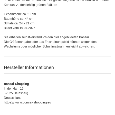
unserer heimischen Rotbuche. Die glatte hellgraue Rinde steht in schönem
Kontrast zu den kräftig grünen Blättern.
Gesamthöhe ca. 51 cm
Baumhöhe ca. 44 cm
Schale ca. 24 x 21 cm
Bilder vom 19.04.2026
Sie erhalten selbstverständlich den hier abgebildeten Bonsai.
Die Größenangabe oder das Erscheinungsbild können wegen des
Wachstums oder möglicher Schnittmaßnahmen leicht abweichen.
Hersteller Informationen
Bonsai-Shopping
In der Ham 16
52525 Heinsberg
Deutschland
https://www.bonsai-shopping.eu