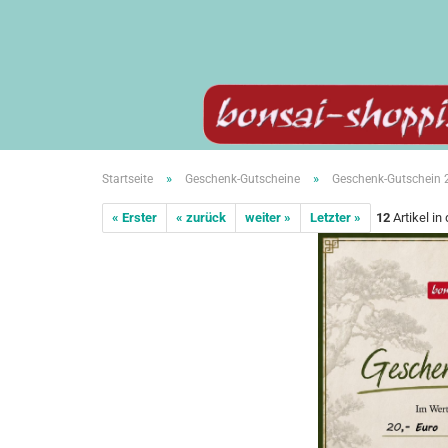
»
»
Startseite
Geschenk-Gutscheine
Geschenk-Gutschein 2
« Erster
« zurück
weiter »
Letzter »
12
Artikel in