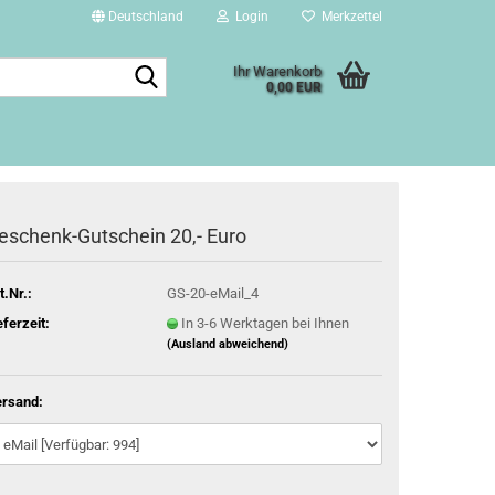
Deutschland
Login
Merkzettel
Suche...
Ihr Warenkorb
0,00 EUR
eschenk-Gutschein 20,- Euro
t.Nr.:
GS-20-eMail_4
eferzeit:
In 3-6 Werktagen bei Ihnen
(Ausland abweichend)
rsand: