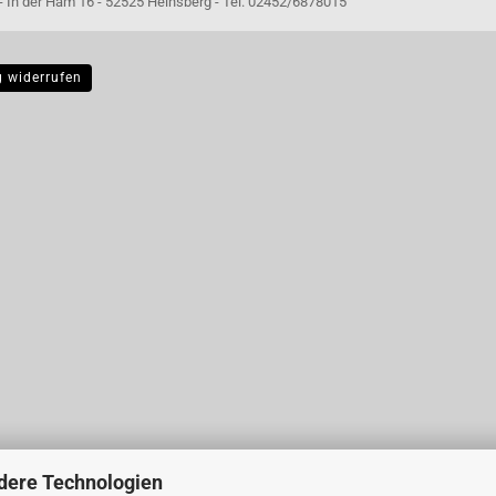
- 52525 Heinsberg - Tel. 02452/6878015
g widerrufen
dere Technologien