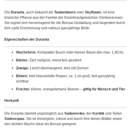
Die
Duranta
, auch bekannt als
Taubenbeere
oder
Skyflower
, ist eine
tropische Pflanze aus der Familie der Eisenkrautgewächse (
Verbenaceae
).
Sie eignet sich hervorragend für die Bonsai-Gestaltung und begeistert durch
ihre zarte Erscheinung und nahezu ganzjährige Blüte.
Eigenschaften der Duranta
Wuchsform:
Kompakter Busch oder kleiner Baum (bis max. 1,80 m)
Blätter:
Zart, hellgrün, meist fein gezahnt
Zweige:
Leicht überhängend, teils mit Dornen
Blüten:
Hell blauviolette Rispen, ca. 1 cm groß, fast ganzjährig
sichtbar
Früchte:
Kleine, orangefarbene Beeren –
giftig für Mensch und Tier
Herkunft
Die Duranta stammt ursprünglich aus
Südamerika
, der
Karibik
und Teilen
Südeuropas
. Sie ist immergrün, robust und durch ihre feinen Blätter sowie
den dichten Wuchs ideal als Bonsai geeignet.