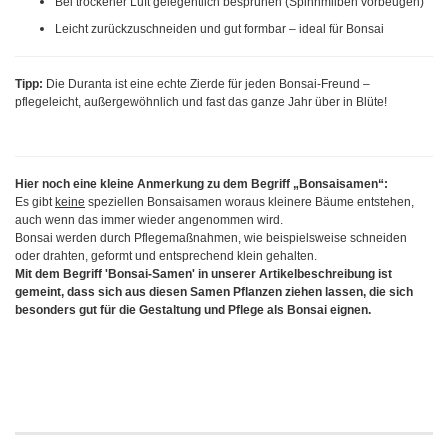
Bei trockener Luft gelegentlich besprühen (Spinnmilben vorbeugen)
Leicht zurückzuschneiden und gut formbar – ideal für Bonsai
Tipp:
Die Duranta ist eine echte Zierde für jeden Bonsai-Freund –
pflegeleicht, außergewöhnlich und fast das ganze Jahr über in Blüte!
Hier noch eine kleine Anmerkung zu dem Begriff „Bonsaisamen“:
Es gibt
keine
speziellen Bonsaisamen woraus kleinere Bäume entstehen,
auch wenn das immer wieder angenommen wird.
Bonsai werden durch Pflegemaßnahmen, wie beispielsweise schneiden
oder drahten, geformt und entsprechend klein gehalten.
Mit dem Begriff 'Bonsai-Samen' in unserer Artikelbeschreibung ist
gemeint, dass sich aus diesen Samen Pflanzen ziehen lassen, die sich
besonders gut für die Gestaltung und Pflege als Bonsai eignen.