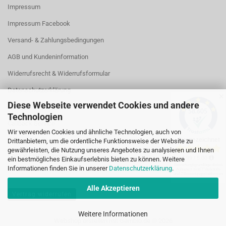
Impressum
Impressum Facebook
Versand- & Zahlungsbedingungen
AGB und Kundeninformation
Widerrufsrecht & Widerrufsformular
Datenschutzerklärung
✕
Diese Webseite verwendet Cookies und andere
Kontakt
Technologien
Callback Service
Wir verwenden Cookies und ähnliche Technologien, auch von
Öffnungszeiten
Drittanbietern, um die ordentliche Funktionsweise der Website zu
gewährleisten, die Nutzung unseres Angebotes zu analysieren und Ihnen
Cookie Einstellungen
ein bestmögliches Einkaufserlebnis bieten zu können. Weitere
Informationen finden Sie in unserer
Datenschutzerklärung
.
Alle Akzeptieren
Vertrag widerrufen
Weitere Informationen
Webshop erstellen
mit Gambio.de © 2026