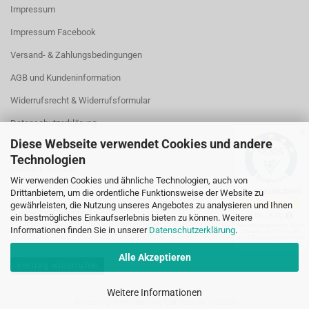
Impressum
Impressum Facebook
Versand- & Zahlungsbedingungen
AGB und Kundeninformation
Widerrufsrecht & Widerrufsformular
Datenschutzerklärung
✕
Diese Webseite verwendet Cookies und andere
Kontakt
Technologien
Callback Service
Wir verwenden Cookies und ähnliche Technologien, auch von
Öffnungszeiten
Drittanbietern, um die ordentliche Funktionsweise der Website zu
gewährleisten, die Nutzung unseres Angebotes zu analysieren und Ihnen
Cookie Einstellungen
ein bestmögliches Einkaufserlebnis bieten zu können. Weitere
Informationen finden Sie in unserer
Datenschutzerklärung
.
Alle Akzeptieren
Vertrag widerrufen
Weitere Informationen
Webshop erstellen
mit Gambio.de © 2026