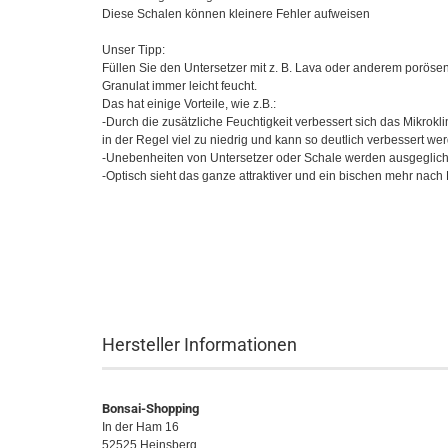
Diese Schalen können kleinere Fehler aufweisen
Unser Tipp:
Füllen Sie den Untersetzer mit z. B. Lava oder anderem porösen
Granulat immer leicht feucht.
Das hat einige Vorteile, wie z.B.:
-Durch die zusätzliche Feuchtigkeit verbessert sich das Mikrokl
in der Regel viel zu niedrig und kann so deutlich verbessert we
-Unebenheiten von Untersetzer oder Schale werden ausgeglich
-Optisch sieht das ganze attraktiver und ein bischen mehr nac
Hersteller Informationen
Bonsai-Shopping
In der Ham 16
52525 Heinsberg