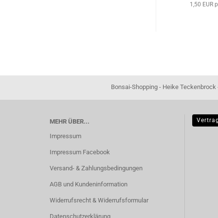
1,50 EUR p
Bonsai-Shopping - Heike Teckenbrock - In der Ham 16 
Vertra
MEHR ÜBER...
Impressum
Impressum Facebook
Versand- & Zahlungsbedingungen
AGB und Kundeninformation
Widerrufsrecht & Widerrufsformular
Datenschutzerklärung