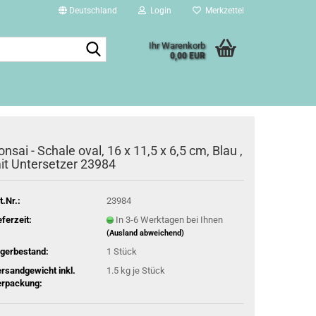
Deutschland
Login
Merkzettel
Suche...
Ihr Warenkorb
0,00 EUR
onsai - Schale oval, 16 x 11,5 x 6,5 cm, Blau ,
it Untersetzer 23984
t.Nr.:
23984
eferzeit:
In 3-6 Werktagen bei Ihnen
(Ausland abweichend)
gerbestand:
1
Stück
rsandgewicht inkl.
1.5
kg je Stück
rpackung: