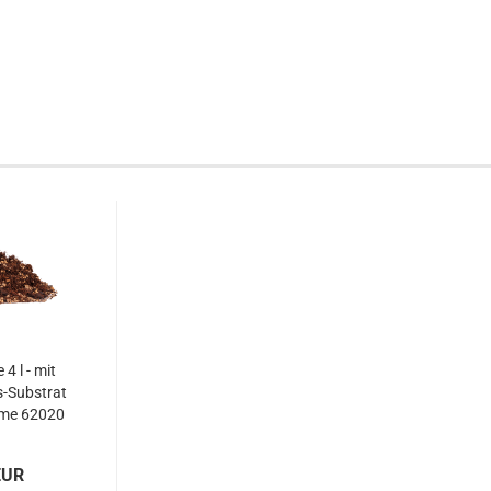
4 l - mit
-Substrat
ume 62020
EUR