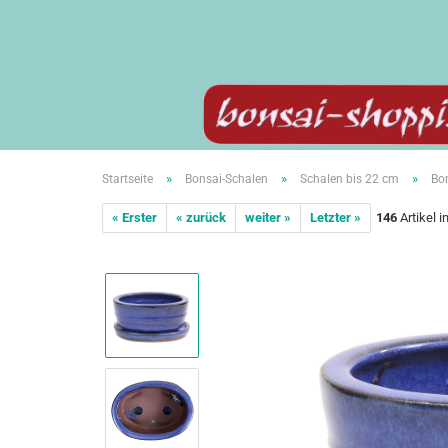
»
»
»
Startseite
Bonsai-Schalen
Schalen bis 22 cm
Bon
« Erster
« zurück
weiter »
Letzter »
146
Artikel i