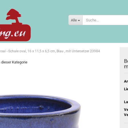
Alle
sai - Schale oval, 16 x 11,5 x 6,5 cm, Blau , mit Untersetzer 23984
B
n dieser Kategorie
m
Ar
Li
La
Ve
Ve