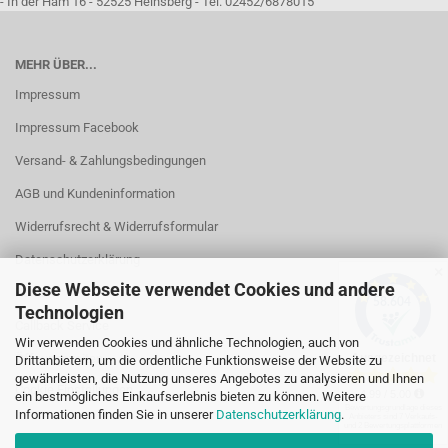
- In der Ham 16 - 52525 Heinsberg - Tel. 02452/6878015
MEHR ÜBER...
Impressum
Impressum Facebook
Versand- & Zahlungsbedingungen
AGB und Kundeninformation
Widerrufsrecht & Widerrufsformular
Datenschutzerklärung
✕
Diese Webseite verwendet Cookies und andere
Kontakt
Technologien
Callback Service
Wir verwenden Cookies und ähnliche Technologien, auch von
Öffnungszeiten
Drittanbietern, um die ordentliche Funktionsweise der Website zu
gewährleisten, die Nutzung unseres Angebotes zu analysieren und Ihnen
Cookie Einstellungen
ein bestmögliches Einkaufserlebnis bieten zu können. Weitere
Informationen finden Sie in unserer
Datenschutzerklärung
.