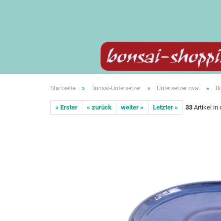
»
»
»
Startseite
Bonsai-Untersetzer
Untersetzer oval
Bo
« Erster
« zurück
weiter »
Letzter »
33
Artikel in