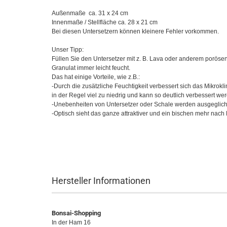
Außenmaße ca. 31 x 24 cm
Innenmaße / Stellfläche ca. 28 x 21 cm
Bei diesen Untersetzern können kleinere Fehler vorkommen.
Unser Tipp:
Füllen Sie den Untersetzer mit z. B. Lava oder anderem porösen
Granulat immer leicht feucht.
Das hat einige Vorteile, wie z.B.:
-Durch die zusätzliche Feuchtigkeit verbessert sich das Mikrokl
in der Regel viel zu niedrig und kann so deutlich verbessert we
-Unebenheiten von Untersetzer oder Schale werden ausgeglic
-Optisch sieht das ganze attraktiver und ein bischen mehr nach
Hersteller Informationen
Bonsai-Shopping
In der Ham 16