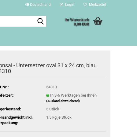
Deutschland
Login
Merkzettel
Suche...
Ihr Warenkorb
0,00 EUR
onsai - Untersetzer oval 31 x 24 cm, blau
4310
t.Nr.:
54310
eferzeit:
In 3-6 Werktagen bei Ihnen
(Ausland abweichend)
gerbestand:
5
Stück
rsandgewicht inkl.
1.5
kg je Stück
rpackung: