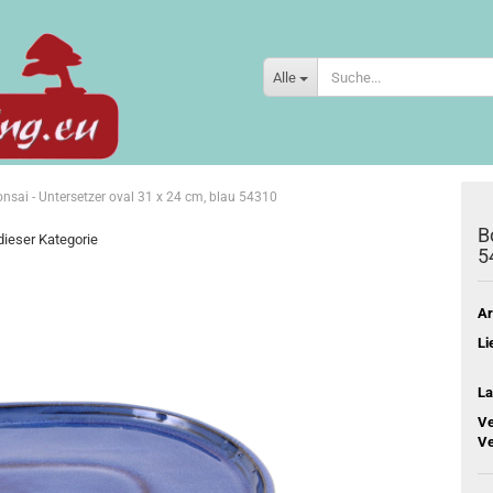
Alle
nsai - Untersetzer oval 31 x 24 cm, blau 54310
B
 dieser Kategorie
5
Ar
Li
La
Ve
Ve