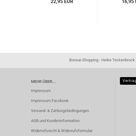
22,95 EUR
16,95
Bonsai-Shopping - Heike Teckenbrock - In der Ham 16 
Vertra
MEHR ÜBER...
Impressum
Impressum Facebook
Versand- & Zahlungsbedingungen
AGB und Kundeninformation
Widerrufsrecht & Widerrufsformular