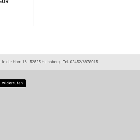
 EUR
- 52525 Heinsberg - Tel. 02452/6878015
g widerrufen