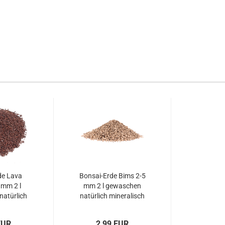
de Lava
Bonsai-Erde Bims 2-5
 mm 2 l
mm 2 l gewaschen
atürlich
natürlich mineralisch
universal
universal
EUR
2,99 EUR