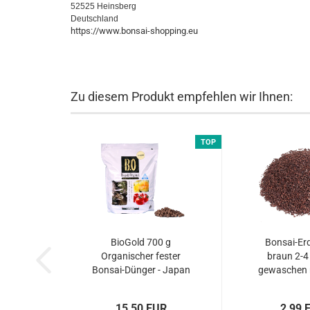
52525 Heinsberg
Deutschland
https://www.bonsai-shopping.eu
Zu diesem Produkt empfehlen wir Ihnen:
TOP
BioGold 700 g
Bonsai-Er
Organischer fester
braun 2-4
Bonsai-Dünger - Japan
gewaschen n
(nicht original
mineralisch 
verpackt)...
15,50 EUR
2,99 