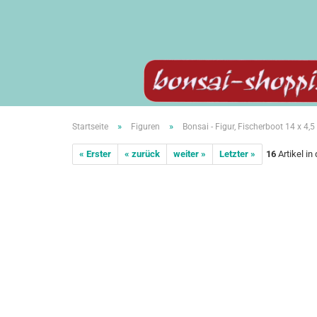
»
»
Startseite
Figuren
Bonsai - Figur, Fischerboot 14 x 4,
« Erster
« zurück
weiter »
Letzter »
16
Artikel in