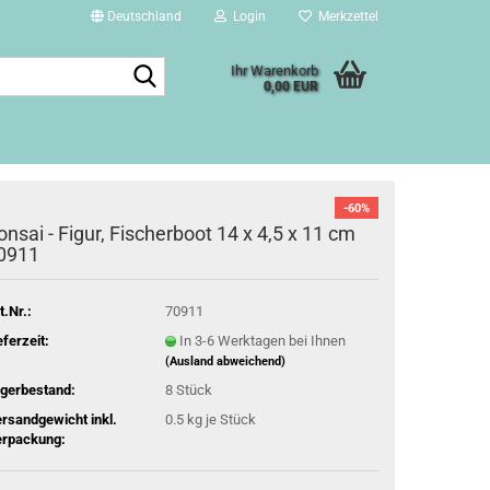
Deutschland
Login
Merkzettel
Suche...
Ihr Warenkorb
0,00 EUR
-60%
onsai - Figur, Fischerboot 14 x 4,5 x 11 cm
0911
t.Nr.:
70911
eferzeit:
In 3-6 Werktagen bei Ihnen
(Ausland abweichend)
gerbestand:
8
Stück
rsandgewicht inkl.
0.5
kg je Stück
rpackung: