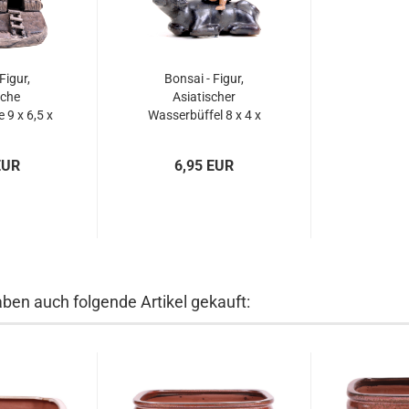
Figur,
Bonsai - Figur,
sche
Asiatischer
9 x 6,5 x
Wasserbüffel 8 x 4 x
70906
5,5 cm 70919
EUR
6,95 EUR
aben auch folgende Artikel gekauft: