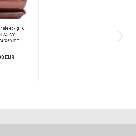
hale eckig 16
 × 7,5 cm
farben mit
rsetzer
90 EUR