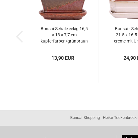
Bonsai-Schale eckig 16,5
Bonsai - Sch
× 13 × 7,7 cm
21.5 x 16.5
kupferfarben/grünbraun
creme mit Un
mit Untersetzer
231
13,90 EUR
24,90
Bonsai-Shopping - Heike Teckenbrock - In der Ham 16 