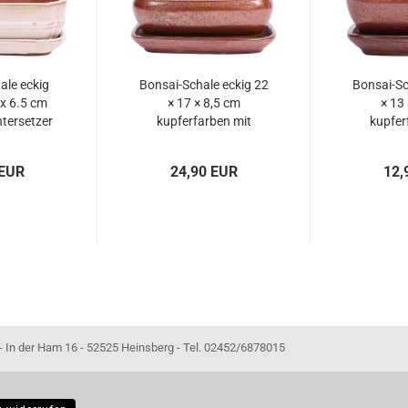
ale eckig
Bonsai-Schale eckig 22
Bonsai-Sc
 x 6.5 cm
× 17 × 8,5 cm
× 13
tersetzer
kupferfarben mit
kupfer
92
Untersetzer
Unte
 EUR
24,90 EUR
12,
- 52525 Heinsberg - Tel. 02452/6878015