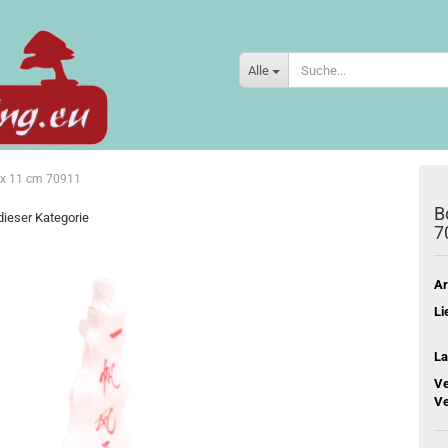
Alle
5 x 11 cm 70911
B
 dieser Kategorie
7
Ar
Li
La
Ve
Ve