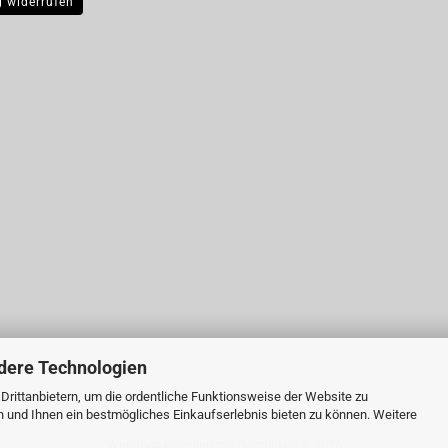
g widerrufen
dere Technologien
rittanbietern, um die ordentliche Funktionsweise der Website zu
n und Ihnen ein bestmögliches Einkaufserlebnis bieten zu können. Weitere
Webshop erstellen
mit Gambio.de © 2026