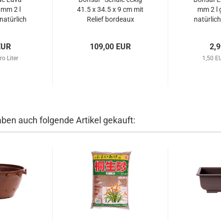
 mm 2 l
41.5 x 34.5 x 9 cm mit
mm 2 l
atürlich
Relief bordeaux
natürlic
universal
frostfest 40150
un
EUR
109,00 EUR
2,
ro Liter
1,50 EU
aben auch folgende Artikel gekauft: