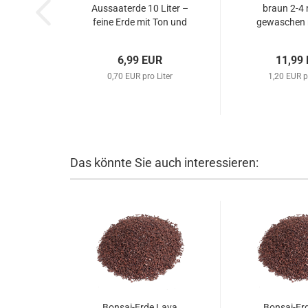
Aussaaterde 10 Liter –
braun 2-4 
feine Erde mit Ton und
gewaschen n
Spurenelementen
mineralisch 
6,99 EUR
11,99
0,70 EUR pro Liter
1,20 EUR p
Das könnte Sie auch interessieren:
Bonsai-Erde Lava
Bonsai-Er