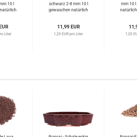
mm 10 l
schwarz 2-8 mm 10 l
mm 10 l
atürlich
gewaschen natürlich
natürlic
universal
mineralisch universal
un
 EUR
11,99 EUR
11,
ro Liter
1,20 EUR pro Liter
1,20 EU
de Lava
Bonsai - Schale eckig
Bonsai-E