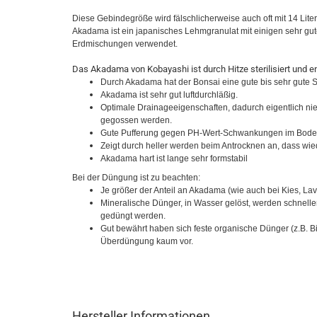
Diese Gebindegröße wird fälschlicherweise auch oft mit 14 Liter 
Akadama ist ein japanisches Lehmgranulat mit einigen sehr gute
Erdmischungen verwendet.
Das Akadama von Kobayashi ist durch Hitze sterilisiert und en
Durch Akadama hat der Bonsai eine gute bis sehr gute St
Akadama ist sehr gut luftdurchläßig.
Optimale Drainageeigenschaften, dadurch eigentlich nie
gegossen werden.
Gute Pufferung gegen PH-Wert-Schwankungen im Bode
Zeigt durch heller werden beim Antrocknen an, dass w
Akadama hart ist lange sehr formstabil
Bei der Düngung ist zu beachten:
Je größer der Anteil an Akadama (wie auch bei Kies, Lava
Mineralische Dünger, in Wasser gelöst, werden schnelle
gedüngt werden.
Gut bewährt haben sich feste organische Dünger (z.B. B
Überdüngung kaum vor.
Hersteller Informationen