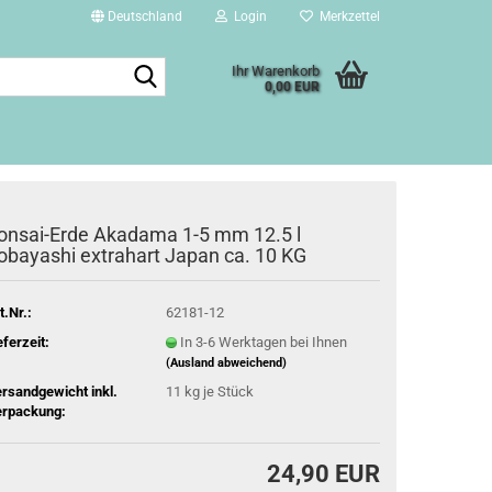
Deutschland
Login
Merkzettel
Suche...
Ihr Warenkorb
0,00 EUR
onsai-Erde Akadama 1-5 mm 12.5 l
obayashi extrahart Japan ca. 10 KG
t.Nr.:
62181-12
eferzeit:
In 3-6 Werktagen bei Ihnen
(Ausland abweichend)
rsandgewicht inkl.
11
kg je Stück
rpackung:
24,90 EUR