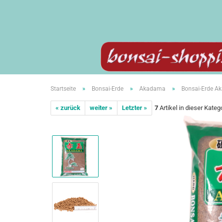
»
»
»
Startseite
Bonsai-Erde
Akadama
Bonsai-Erde Ak
« zurück
weiter »
Letzter »
7
Artikel in dieser Kateg