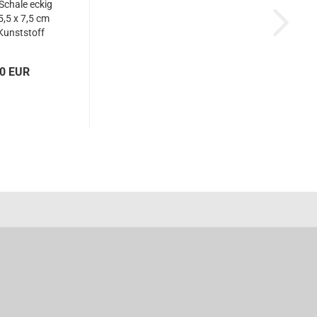
 Schale eckig
5,5 x 7,5 cm
Kunststoff
2258
00 EUR