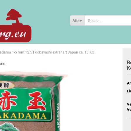
Alle
adama 1-5 mm 12.5 l Kobayashi extrahart Japan ca. 10 KG
B
orie
K
Ar
Li
Ve
Ve