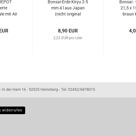
TIEPOT
Bonsai-Erde Kiryu 2-5
Bonsai -
erte
mm 4 l aus Japan
21,5 x 1
e mit Air
(nicht original
braun 
m Ø braun
verpackt)
2
72
 EUR
8,90 EUR
4,
2,23 EUR pro Liter
- 52525 Heinsberg - Tel. 02452/6878015
g widerrufen