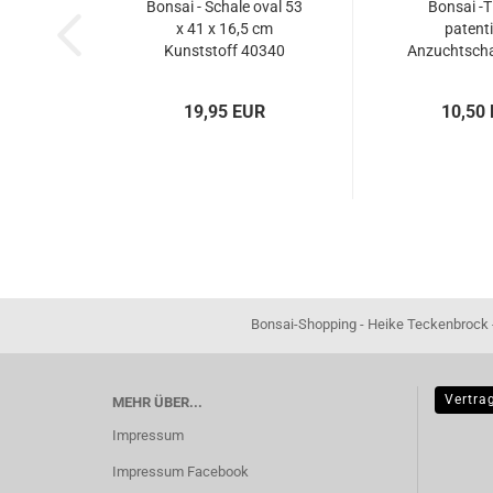
Bonsai - Schale oval 53
Bonsai -
x 41 x 16,5 cm
patenti
Kunststoff 40340
Anzuchtschal
Pruning 22 c
303
19,95 EUR
10,50
Bonsai-Shopping - Heike Teckenbrock - In der Ham 16 
Vertra
MEHR ÜBER...
Impressum
Impressum Facebook