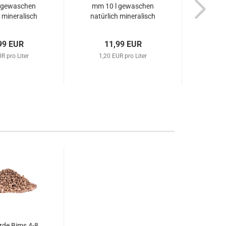
 gewaschen
mm 10 l gewaschen
Ko
h mineralisch
natürlich mineralisch
Anzuc
iversal
universal
99 EUR
11,99 EUR
R pro Liter
1,20 EUR pro Liter
0,8
rde Bims 4-8