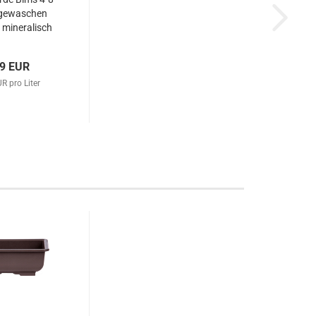
 gewaschen
h mineralisch
iversal
99 EUR
R pro Liter