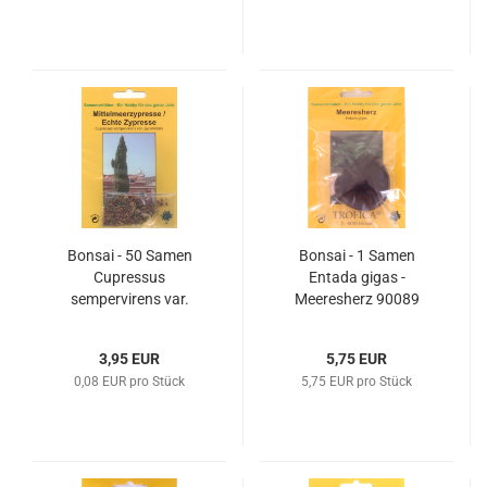
Bonsai - 50 Samen
Bonsai - 1 Samen
Cupressus
Entada gigas -
sempervirens var.
Meeresherz 90089
pyram. -
Mittelmeerzypresse
3,95 EUR
5,75 EUR
90092
0,08 EUR pro Stück
5,75 EUR pro Stück