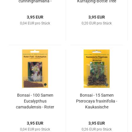
cunninghamiana -
Kurrajong-Bottle Tree
Australische
90098
Strandkiefer 90095
3,95 EUR
3,95 EUR
0,04 EUR pro Stück
0,20 EUR pro Stück
Bonsai - 100 Samen
Bonsai - 15 Samen
Eucalypthus
Pterocaya fraxinifolia -
camadulensis - Roter
Kaukasische
Fluß-Eukalyptus 90099
Flügelnuss 90094
3,95 EUR
3,95 EUR
0,04 EUR pro Stück
0,26 EUR pro Stück