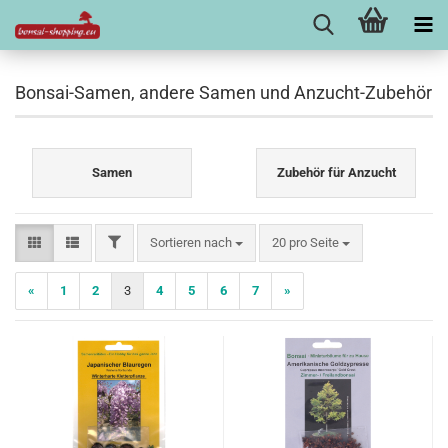
Bonsai-Samen, andere Samen und Anzucht-Zubehör
Samen
Zubehör für Anzucht
FILTER
Sortieren nach
pro Seite
Sortieren nach
20 pro Seite
«
1
2
3
4
5
6
7
»