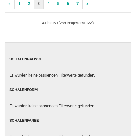
«
1
2
3
4
5
6
7
»
41
bis
60
(von insgesamt
133
)
SCHALENGRÖSSE
SCHALENGRÖSSE
Es wurden keine passenden Filterwerte gefunden.
SCHALENFORM
SCHALENFORM
Es wurden keine passenden Filterwerte gefunden.
SCHALENFARBE
SCHALENFARBE