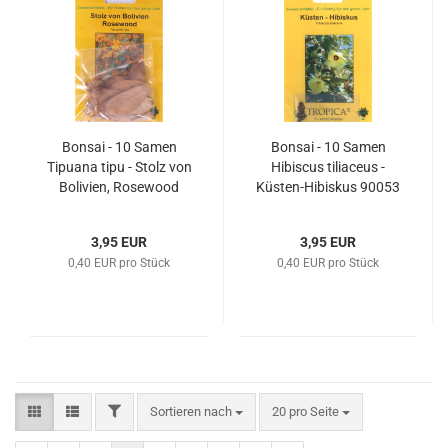
Bonsai - 10 Samen
Bonsai - 10 Samen
Tipuana tipu - Stolz von
Hibiscus tiliaceus -
Bolivien, Rosewood
Küsten-Hibiskus 90053
90087
3,95 EUR
3,95 EUR
0,40 EUR pro Stück
0,40 EUR pro Stück
FILTER
Sortieren nach
pro Seite
Sortieren nach
20 pro Seite