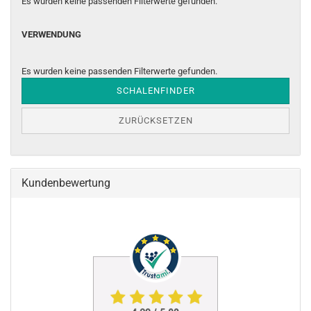
Es wurden keine passenden Filterwerte gefunden.
VERWENDUNG
VERWENDUNG
Es wurden keine passenden Filterwerte gefunden.
SCHALENFINDER
ZURÜCKSETZEN
Kundenbewertung