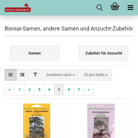
Bonsai-Samen, andere Samen und Anzucht-Zubehör
Samen
Zubehör für Anzucht
FILTER
Sortieren nach
pro Seite
Sortieren nach
20 pro Seite
«
1
2
3
4
5
6
7
»