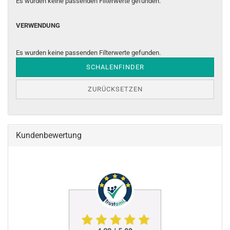
Es wurden keine passenden Filterwerte gefunden.
VERWENDUNG
VERWENDUNG
Es wurden keine passenden Filterwerte gefunden.
SCHALENFINDER
ZURÜCKSETZEN
Kundenbewertung