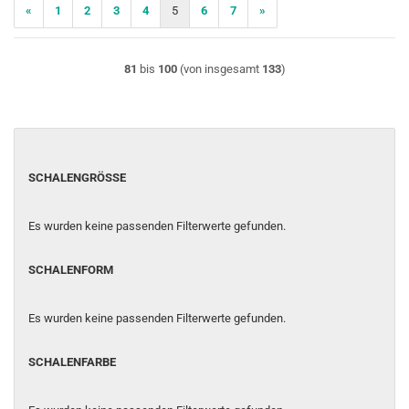
«
1
2
3
4
5
6
7
»
81
bis
100
(von insgesamt
133
)
SCHALENGRÖSSE
SCHALENGRÖSSE
Es wurden keine passenden Filterwerte gefunden.
SCHALENFORM
SCHALENFORM
Es wurden keine passenden Filterwerte gefunden.
SCHALENFARBE
SCHALENFARBE