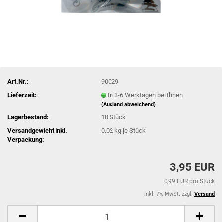
Art.Nr.:
90029
Lieferzeit:
In 3-6 Werktagen bei Ihnen
(Ausland abweichend)
Lagerbestand:
10
Stück
Versandgewicht inkl.
0.02
kg je Stück
Verpackung:
3,95 EUR
0,99 EUR pro Stück
inkl. 7% MwSt. zzgl.
Versand