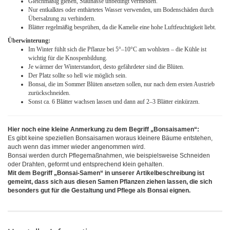
Gleichmäßig gießen, Staunässe unbedingt vermeiden.
Nur entkalktes oder enthärtetes Wasser verwenden, um Bodenschäden durch
Übersalzung zu verhindern.
Blätter regelmäßig besprühen, da die Kamelie eine hohe Luftfeuchtigkeit liebt.
Überwinterung:
Im Winter fühlt sich die Pflanze bei 5°–10°C am wohlsten – die Kühle ist
wichtig für die Knospenbildung.
Je wärmer der Winterstandort, desto gefährdeter sind die Blüten.
Der Platz sollte so hell wie möglich sein.
Bonsai, die im Sommer Blüten ansetzen sollen, nur nach dem ersten Austrieb
zurückschneiden.
Sonst ca. 6 Blätter wachsen lassen und dann auf 2–3 Blätter einkürzen.
Hier noch eine kleine Anmerkung zu dem Begriff „Bonsaisamen“:
Es gibt keine speziellen Bonsaisamen woraus kleinere Bäume entstehen,
auch wenn das immer wieder angenommen wird.
Bonsai werden durch Pflegemaßnahmen, wie beispielsweise Schneiden
oder Drahten, geformt und entsprechend klein gehalten.
Mit dem Begriff „Bonsai-Samen“ in unserer Artikelbeschreibung ist
gemeint, dass sich aus diesen Samen Pflanzen ziehen lassen, die sich
besonders gut für die Gestaltung und Pflege als Bonsai eignen.