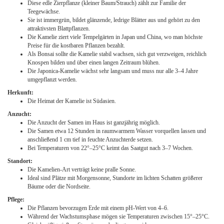
Diese edle Zierpflanze (kleiner Baum/Strauch) zählt zur Familie der
Teegewächse.
Sie ist immergrün, bildet glänzende, ledrige Blätter aus und gehört zu den
attraktivsten Blattpflanzen.
Die Kamelie ziert viele Tempelgärten in Japan und China, wo man höchste
Preise für die kostbaren Pflanzen bezahlt.
Als Bonsai sollte die Kamelie stabil wachsen, sich gut verzweigen, reichlich
Knospen bilden und über einen langen Zeitraum blühen.
Die Japonica-Kamelie wächst sehr langsam und muss nur alle 3–4 Jahre
umgepflanzt werden.
Herkunft:
Die Heimat der Kamelie ist Südasien.
Anzucht:
Die Anzucht der Samen im Haus ist ganzjährig möglich.
Die Samen etwa 12 Stunden in raumwarmem Wasser vorquellen lassen und
anschließend 1 cm tief in feuchte Anzuchterde setzen.
Bei Temperaturen von 22°–25°C keimt das Saatgut nach 3–7 Wochen.
Standort:
Die Kamelien-Art verträgt keine pralle Sonne.
Ideal sind Plätze mit Morgensonne, Standorte im lichten Schatten größerer
Bäume oder die Nordseite.
Pflege:
Die Pflanzen bevorzugen Erde mit einem pH-Wert von 4–6.
Während der Wachstumsphase mögen sie Temperaturen zwischen 15°–25°C.