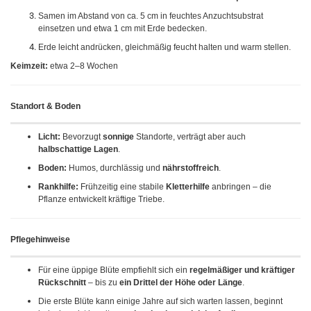
Samen im Abstand von ca. 5 cm in feuchtes Anzuchtsubstrat
einsetzen und etwa 1 cm mit Erde bedecken.
Erde leicht andrücken, gleichmäßig feucht halten und warm stellen.
Keimzeit:
etwa 2–8 Wochen
Standort & Boden
Licht:
Bevorzugt
sonnige
Standorte, verträgt aber auch
halbschattige Lagen
.
Boden:
Humos, durchlässig und
nährstoffreich
.
Rankhilfe:
Frühzeitig eine stabile
Kletterhilfe
anbringen – die
Pflanze entwickelt kräftige Triebe.
Pflegehinweise
Für eine üppige Blüte empfiehlt sich ein
regelmäßiger und kräftiger
Rückschnitt
– bis zu
ein Drittel der Höhe oder Länge
.
Die erste Blüte kann einige Jahre auf sich warten lassen, beginnt