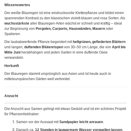
Wissenswertes
Der weiße Blauregen ist eine eindrucksvolle Kletterpflanze und bildet einen
spannenden Kontrast zu den klassischen violett-blauen und rosa Sorten. Als
wuchsstärkste
aller Blauregen-Arten wächst er schnell und kräftig – ideal
zur Begrünung von
Pergolen, Carports, Hauswänden, Mauern
oder
Spalieren.
Die laubabwerfende Pflanze begeistert mit
hellgrünen, gefiederten Blättern
und langen,
duftenden Blütenrispen
von 30–50 cm Länge, die von
April bis
Mitte Juni
herabhängen und jeden Garten in eine duftende Oase
verwandeln.
Herkunft
Der Blauregen stammt ursprünglich aus Asien und ist heute auch in
mitteleuropäischen Gärten weit verbreitet.
Anzucht
Die Anzucht aus Samen gelingt mit etwas Geduld und ist ein schönes Projekt
für Pflanzenliebhaber:
Samen vor der Aussaat mit
Sandpapier leicht anrauen
.
Danach ca.
12 Stunden in lauwarmem Wasser vorquellen lassen
.