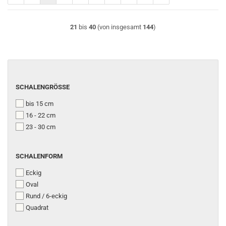
21
bis
40
(von insgesamt
144
)
SCHALENGRÖSSE
SCHALENGRÖSSE
bis 15 cm
16 - 22 cm
23 - 30 cm
SCHALENFORM
SCHALENFORM
Eckig
Oval
Rund / 6-eckig
Quadrat