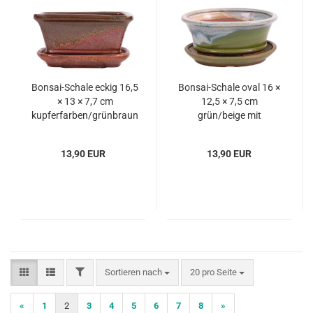
Bonsai-Schale eckig 16,5
Bonsai-Schale oval 16 ×
× 13 × 7,7 cm
12,5 × 7,5 cm
kupferfarben/grünbraun
grün/beige mit
mit Untersetzer
Untersetzer
13,90 EUR
13,90 EUR
FILTER
Sortieren nach
pro Seite
Sortieren nach
20 pro Seite
«
1
2
3
4
5
6
7
8
»