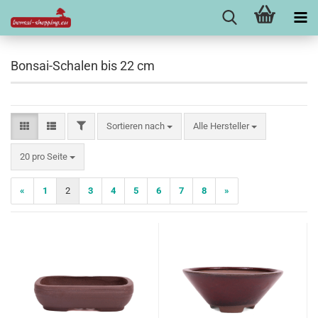
Bonsai-Schalen bis 22 cm
FILTER
Sortieren nach
Sortieren nach
Alle Hersteller
pro Seite
20 pro Seite
«
1
2
3
4
5
6
7
8
»