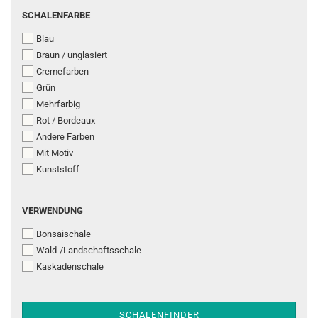
SCHALENFARBE
SCHALENFARBE
Blau
Braun / unglasiert
Cremefarben
Grün
Mehrfarbig
Rot / Bordeaux
Andere Farben
Mit Motiv
Kunststoff
VERWENDUNG
VERWENDUNG
Bonsaischale
Wald-/Landschaftsschale
Kaskadenschale
SCHALENFINDER