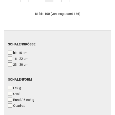
81
bis
100
(von insgesamt
146
)
SCHALENGRÖSSE
SCHALENGRÖSSE
bis 15 cm
16 - 22 cm
23 - 30 cm
SCHALENFORM
SCHALENFORM
Eckig
Oval
Rund / 6-eckig
Quadrat