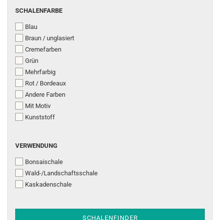
SCHALENFARBE
SCHALENFARBE
Blau
Braun / unglasiert
Cremefarben
Grün
Mehrfarbig
Rot / Bordeaux
Andere Farben
Mit Motiv
Kunststoff
VERWENDUNG
VERWENDUNG
Bonsaischale
Wald-/Landschaftsschale
Kaskadenschale
SCHALENFINDER