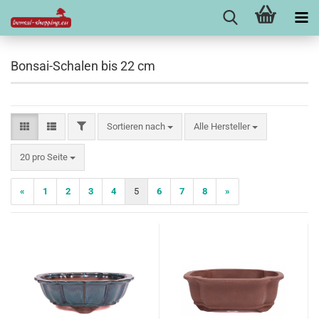
Bonsai-Schalen bis 22 cm
FILTER
Sortieren nach
Sortieren nach
Alle Hersteller
pro Seite
20 pro Seite
«
1
2
3
4
5
6
7
8
»