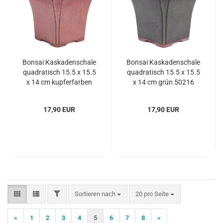
Bonsai Kaskadenschale
Bonsai Kaskadenschale
quadratisch 15.5 x 15.5
quadratisch 15.5 x 15.5
x 14 cm kupferfarben
x 14 cm grün 50216
50214
17,90 EUR
17,90 EUR
FILTER
Sortieren nach
pro Seite
Sortieren nach
20 pro Seite
«
1
2
3
4
5
6
7
8
»