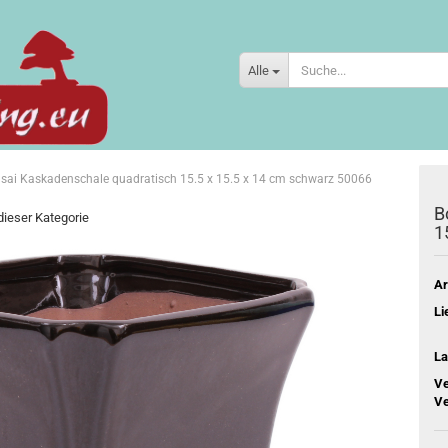
Alle
sai Kaskadenschale quadratisch 15.5 x 15.5 x 14 cm schwarz 50066
B
 dieser Kategorie
1
Ar
Li
La
Ve
Ve