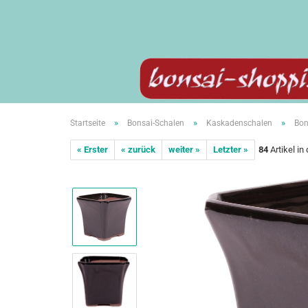
»
»
»
Startseite
Bonsai-Schalen
Kaskadenschalen
Bon
« Erster
« zurück
weiter »
Letzter »
84
Artikel in