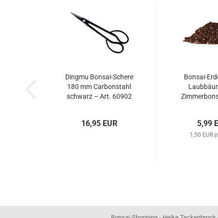
Dingmu Bonsai-Schere
Bonsai-Erde 
180 mm Carbonstahl
Laubbäu
schwarz – Art. 60902
Zimmerbons
16,95 EUR
5,99 
1,50 EUR p
Bonsai-Shopping - Heike Teckenbrock - In der Ham 16 