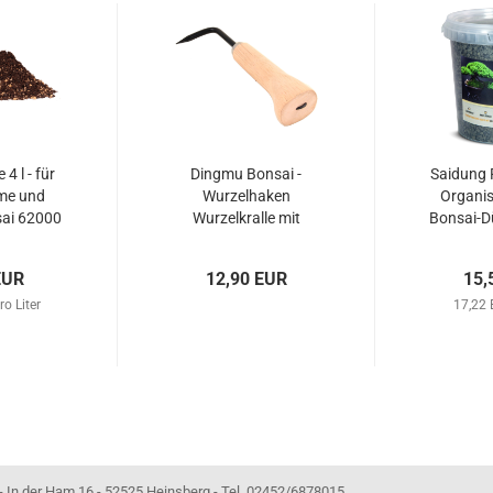
4 l - für
Dingmu Bonsai -
Saidung P
me und
Wurzelhaken
Organis
ai 62000
Wurzelkralle mit
Bonsai-D
Holzgriff 220 mm –
Art. 60955
EUR
12,90 EUR
15,
ro Liter
17,22 
- 52525 Heinsberg - Tel. 02452/6878015