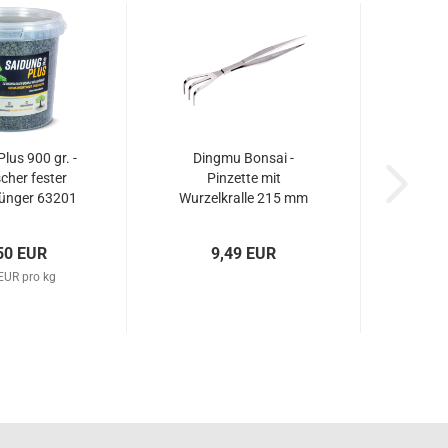
lus 900 gr. -
Dingmu Bonsai -
cher fester
Pinzette mit
ünger 63201
Wurzelkralle 215 mm
Edelstahl – Art. 60989
50 EUR
9,49 EUR
EUR pro kg