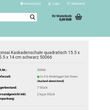
Deutschland
Login
Merkzettel
Suche...
Ihr Warenkorb
0,00 EUR
onsai Kaskadenschale quadratisch 15.5 x
5.5 x 14 cm schwarz 50066
t.Nr.:
50066
eferzeit:
In 3-6 Werktagen bei Ihnen
(Ausland abweichend)
gerbestand:
7
Stück
rsandgewicht inkl.
2
kg je Stück
rpackung: