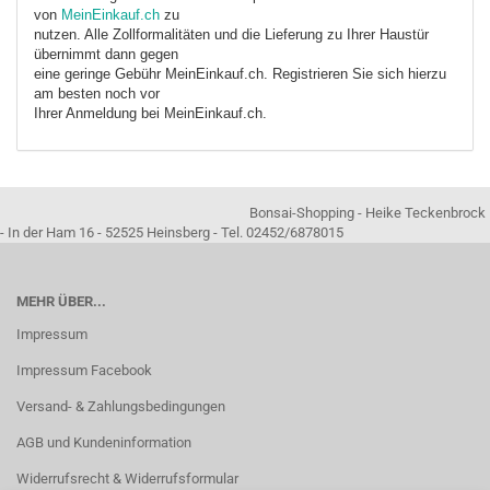
von
MeinEinkauf.ch
zu
nutzen. Alle Zollformalitäten und die Lieferung zu Ihrer Haustür
übernimmt dann gegen
eine geringe Gebühr MeinEinkauf.ch. Registrieren Sie sich hierzu
am besten noch vor
Ihrer Anmeldung bei MeinEinkauf.ch.
Bonsai-Shopping - Heike Teckenbrock
- In der Ham 16 - 52525 Heinsberg - Tel. 02452/6878015
MEHR ÜBER...
Impressum
Impressum Facebook
Versand- & Zahlungsbedingungen
AGB und Kundeninformation
Widerrufsrecht & Widerrufsformular