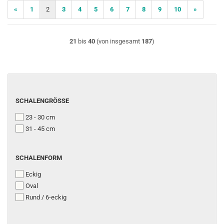
«
1
2
3
4
5
6
7
8
9
10
»
21
bis
40
(von insgesamt
187
)
SCHALENGRÖSSE
SCHALENGRÖSSE
23 - 30 cm
31 - 45 cm
SCHALENFORM
SCHALENFORM
Eckig
Oval
Rund / 6-eckig