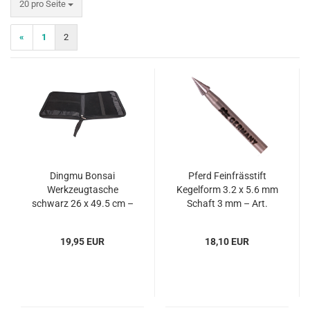
pro Seite
20 pro Seite
«
1
2
Dingmu Bonsai
Pferd Feinfrässtift
Werkzeugtasche
Kegelform 3.2 x 5.6 mm
schwarz 26 x 49.5 cm –
Schaft 3 mm – Art.
Art. 60997
60713
19,95 EUR
18,10 EUR