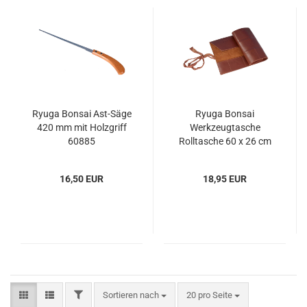
Ryuga Bonsai Ast-Säge
Ryuga Bonsai
420 mm mit Holzgriff
Werkzeugtasche
60885
Rolltasche 60 x 26 cm
Kunstleder dunkelbraun
– Art. 60890
16,50 EUR
18,95 EUR
FILTER
Sortieren nach
pro Seite
Sortieren nach
20 pro Seite