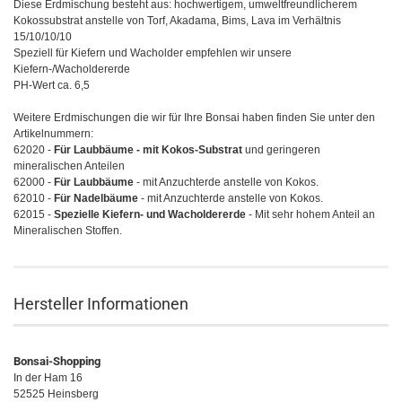
Diese Erdmischung besteht aus: hochwertigem, umweltfreundlicherem
Kokossubstrat anstelle von Torf, Akadama, Bims, Lava im Verhältnis
15/10/10/10
Speziell für Kiefern und Wacholder empfehlen wir unsere
Kiefern-/Wacholdererde
PH-Wert ca. 6,5
Weitere Erdmischungen die wir für Ihre Bonsai haben finden Sie unter den
Artikelnummern:
62020 -
Für Laubbäume -
mit Kokos-Substrat
und geringeren
mineralischen Anteilen
62000 -
F
ür Laubbäume
- mit Anzuchterde anstelle von Kokos.
62010 -
Für Nadelbäume
- mit Anzuchterde anstelle von Kokos.
62015 -
Spezielle Kiefern- und Wacholdererde
- Mit sehr hohem Anteil an
Mineralischen Stoffen.
Hersteller Informationen
Bonsai-Shopping
In der Ham 16
52525 Heinsberg