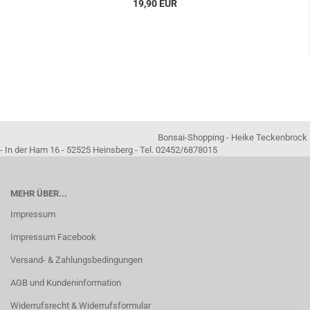
19,90 EUR
Bonsai-Shopping - Heike Teckenbrock
- In der Ham 16 - 52525 Heinsberg - Tel. 02452/6878015
MEHR ÜBER...
Impressum
Impressum Facebook
Versand- & Zahlungsbedingungen
AGB und Kundeninformation
Widerrufsrecht & Widerrufsformular