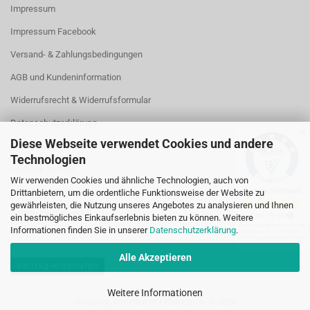
Impressum
Impressum Facebook
Versand- & Zahlungsbedingungen
AGB und Kundeninformation
Widerrufsrecht & Widerrufsformular
Datenschutzerklärung
✕
Diese Webseite verwendet Cookies und andere
Kontakt
Technologien
Callback Service
Wir verwenden Cookies und ähnliche Technologien, auch von
Öffnungszeiten
Drittanbietern, um die ordentliche Funktionsweise der Website zu
gewährleisten, die Nutzung unseres Angebotes zu analysieren und Ihnen
Cookie Einstellungen
ein bestmögliches Einkaufserlebnis bieten zu können. Weitere
Informationen finden Sie in unserer
Datenschutzerklärung
.
Alle Akzeptieren
Vertrag widerrufen
Weitere Informationen
Webshop erstellen
mit Gambio.de © 2026