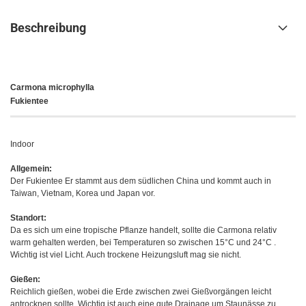
Beschreibung
Carmona microphylla
Fukientee
Indoor
Allgemein:
Der Fukientee Er stammt aus dem südlichen China und kommt auch in
Taiwan, Vietnam, Korea und Japan vor.
Standort:
Da es sich um eine tropische Pflanze handelt, sollte die Carmona relativ
warm gehalten werden, bei Temperaturen so zwischen 15°C und 24°C .
Wichtig ist viel Licht. Auch trockene Heizungsluft mag sie nicht.
Gießen:
Reichlich gießen, wobei die Erde zwischen zwei Gießvorgängen leicht
antrocknen sollte. Wichtig ist auch eine gute Drainage um Staunässe zu