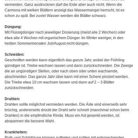
vermeiden. Ganz austrocknen darf die Erde aber auch nicht. Wenn die
Carmona mit welken Blättern anzeigt das Wassermangel herrscht, ist es
schon zu spät. Bei zuviel Wasser werden die Blätter schwarz.
Düngung:
Mit Flüssigdünger nach jeweiliger Dosierung (meist alle 2 Wochen) oder
etwa alle 4 Wochen mit organischem Dünger. Im Winter weniger, in den
heißen Sommermonaten Juli/August nicht düngen.
Schneiden:
Geschnitten werden kann eigentlich das ganze Jahr, wobei der Frühling
günstiger ist. Triebe wachsen lassen und dann zurückschneiden. Die Zweige
die an ungünstigen Stellen, oder nach oben oder unten wachsende,
abschneiden. Das ganze Jahr über kann mit einer Schere pinziert werden.
Die Triebe etwa 10 cm wachsen lassen und dann auf 2 – 3 Blätter
zurückschneiden.
Drahten:
Drahten sollte möglichst vermieden werden. Die Äste sind einerseits sehr
brüchig, andererseits drückt der Draht sehr schnell (manchmal schon beim
Drahten) in die empfindliche Rinde. Muss ein Ast gesenkt werden, ist
abspannen die bessere Wahl.
Krankheiten:
Blatt- und Schildläuse können auftreten und sollten mit entsprechenden