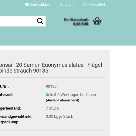
Deutschland
Login
Merkzettel
Suche...
Ihr Warenkorb
0,00 EUR
onsai - 20 Samen Euonymus alatus - Flügel-
pindelstrauch 90135
t.Nr.:
90135
eferzeit:
In 3-6 Werktagen bei Ihnen
(Ausland abweichend)
gerbestand:
7
Stück
rsandgewicht inkl.
0.02
kg je Stück
rpackung: