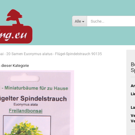
Alle
ai - 20 Samen Euonymus alatus - Flügel-Spindelstrauch 90135
B
n dieser Kategorie
S
Ar
Li
La
Ve
Ve