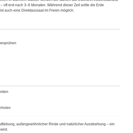
 – oft erst nach 3–6 Monaten. Während dieser Zeit sollte die Erde
 ist auch eine Direktaussaat im Freien möglich.
 besprühen
eiden
rholen
stfärbung, außergewöhnlicher Rinde und natürlicher Ausstrahlung – ein
wird.