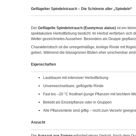
Geflügelter Spindelstrauch – Die Schönste aller „Spindeln“
Der
Geflügelte Spindelstrauch (Euonymus alatus)
ist ein kle
spektakuläre Herbstfärbung besticht. Im Herbst verfärben sich d
Wetter gezeichnetes Aussehen. Besonders als Gruppe gepflanzt, 
Charakteristisch ist die unregelmäßige, korkige Rinde mit flü
geben. Während die blassgrünen Blüten eher unscheinbar sind, 
Eigenschaften
Laubbaum mit intensiver Herbstfärbung
Unverwechselbare, geflügelte Rinde
Fast bis –20 °C frosthart (junge Pflanzen mit leichtem W
Beliebt als Einzelpflanze oder in Gruppen
Alle Pflanzenteile sind giftig – nicht zum Verzehr geeigne
Anzucht
Die
Aussaat aus Samen
erfordert etwas Geduld. Nach dem Qu