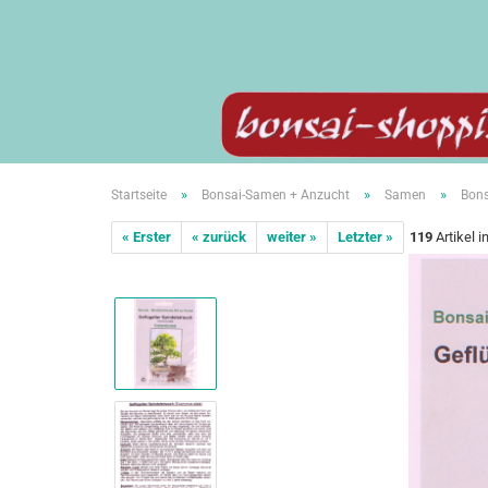
»
»
»
Startseite
Bonsai-Samen + Anzucht
Samen
Bons
« Erster
« zurück
weiter »
Letzter »
119
Artikel i