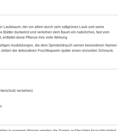
iner Laubbaum, der vor allem durch sein sattgrünes Laub und seine
ie Blätter dunkelrot und verleihen dem Baum ein natürliches, fast vom
entfaltet diese Pflanze ihre volle Wirkung.
gelartigen Ausbildungen, die dem Spindelstrauch seinen besonderen Namen
bilden die dekorativen Fruchtkapseln später einen reizvollen Schmuck.
interschutz versehen)
t
ellen in warmem Wasser werden die Samen auf feuchtes Anzuchtsubstrat