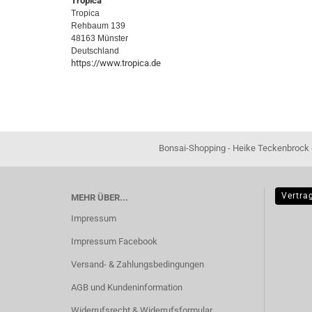
Tropica
Tropica
Rehbaum 139
48163 Münster
Deutschland
https://www.tropica.de
Bonsai-Shopping - Heike Teckenbrock - In der Ham 16 
Vertra
MEHR ÜBER...
Impressum
Impressum Facebook
Versand- & Zahlungsbedingungen
AGB und Kundeninformation
Widerrufsrecht & Widerrufsformular