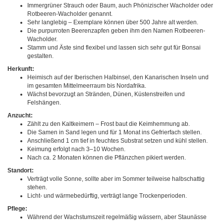
Immergrüner Strauch oder Baum, auch Phönizischer Wacholder oder
Rotbeeren-Wacholder genannt.
Sehr langlebig – Exemplare können über 500 Jahre alt werden.
Die purpurroten Beerenzapfen geben ihm den Namen Rotbeeren-
Wacholder.
Stamm und Äste sind flexibel und lassen sich sehr gut für Bonsai
gestalten.
Herkunft:
Heimisch auf der Iberischen Halbinsel, den Kanarischen Inseln und
im gesamten Mittelmeerraum bis Nordafrika.
Wächst bevorzugt an Stränden, Dünen, Küstenstreifen und
Felshängen.
Anzucht:
Zählt zu den Kaltkeimern – Frost baut die Keimhemmung ab.
Die Samen in Sand legen und für 1 Monat ins Gefrierfach stellen.
Anschließend 1 cm tief in feuchtes Substrat setzen und kühl stellen.
Keimung erfolgt nach 3–10 Wochen.
Nach ca. 2 Monaten können die Pflänzchen pikiert werden.
Standort:
Verträgt volle Sonne, sollte aber im Sommer teilweise halbschattig
stehen.
Licht- und wärmebedürftig, verträgt lange Trockenperioden.
Pflege:
Während der Wachstumszeit regelmäßig wässern, aber Staunässe