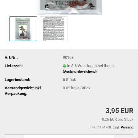
Art.Nr.:
90108
Lieferzeit:
In 3-6 Werktagen bei Ihnen
(Ausland abweichend)
Lagerbestand:
6
Stück
Versandgewicht inkl.
0.02
kg je Stück
Verpackung:
3,95 EUR
0,26 EUR pro Stück
inkl. 7% MwSt. zzgl.
Versand