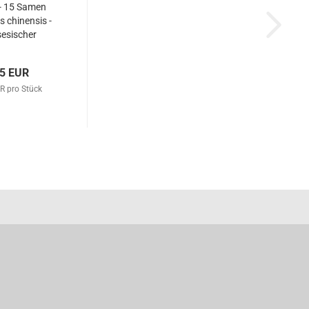
- 15 Samen
s chinensis -
esischer
der 90025
95 EUR
R pro Stück