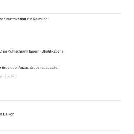
ine
Stratifikation
zur Keimung:
 im Kühlschrank lagern (Stratifikation)
e Erde oder Anzuchtsubstrat aussäen
cht halten
em Balkon