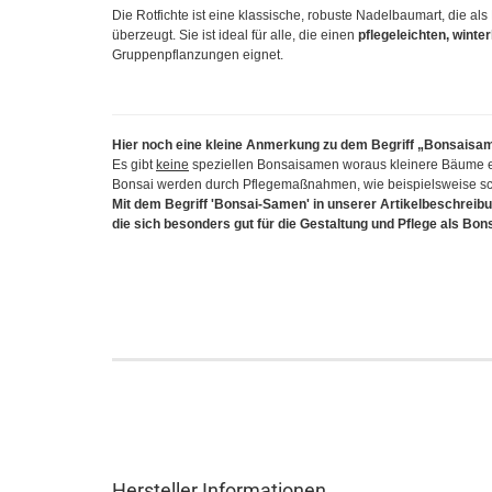
Die Rotfichte ist eine klassische, robuste Nadelbaumart, die als
überzeugt. Sie ist ideal für alle, die einen
pflegeleichten, winte
Gruppenpflanzungen eignet.
Hier noch eine kleine Anmerkung zu dem Begriff „Bonsaisa
Es gibt
keine
speziellen Bonsaisamen woraus kleinere Bäume 
Bonsai werden durch Pflegemaßnahmen, wie beispielsweise sch
Mit dem Begriff 'Bonsai-Samen' in unserer Artikelbeschreibu
die sich besonders gut für die Gestaltung und Pflege als Bon
Hersteller Informationen