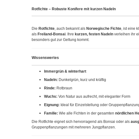
Rotfichte – Robuste Konifere mit kurzen Nadeln
Die
Rotfichte
, auch bekannt als
Norwegische Fichte
, ist eine
als
Freiland-Bonsai
. Ihre
kurzen, festen Nadeln
verleihen ihr e
besonders gut zur Geltung kommt.
Wissenswertes
Immergrün & winterhart
Nadeln:
Dunkelgrün, kurz und kräftig
Rinde:
Rotbraun
Wuchs:
Von Natur aus aufrecht, mit eleganter Form
Eignung:
Ideal für Einzelstellung oder Gruppenpflanzun
Familie:
Wie alle Fichten in der gesamten
nördlichen H
Die Rotfichte eignet sich hervorragend als Bonsai oder als
ausg
Gruppenpflanzungen mit mehreren Jungpflanzen.