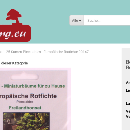
Alle
ai - 25 Samen Picea abies - Europäische Rotfichte 90147
B
n dieser Kategorie
R
Ar
Li
La
Ve
Ve