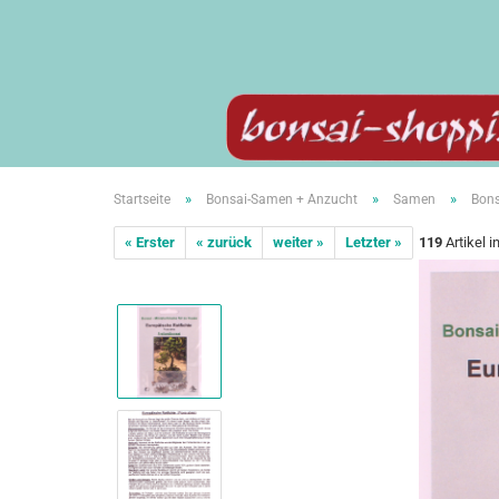
»
»
»
Startseite
Bonsai-Samen + Anzucht
Samen
Bons
« Erster
« zurück
weiter »
Letzter »
119
Artikel i