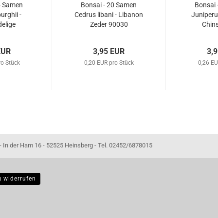
5 Samen
Bonsai - 20 Samen
Bonsai 
urghii -
Cedrus libani - Libanon
Juniperu
elige
Zeder 90030
Chins
fer 90019
Wachol
EUR
3,95 EUR
3,
ro Stück
0,20 EUR pro Stück
0,26 EU
- 52525 Heinsberg - Tel. 02452/6878015
g widerrufen