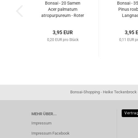
Bonsai - 20 Samen
Bonsai - 3
Acer palmatum
Pinus roxb
atropurpureum - Roter
Langnad
Fächerahorn 90001
Himalaya Kie
3,95 EUR
3,95 
0,20 EUR pro Stück
0,11 EUR p
Bonsai-Shopping - Heike Teckenbrock - In der Ham 16 
Vertra
MEHR ÜBER...
Impressum
Impressum Facebook