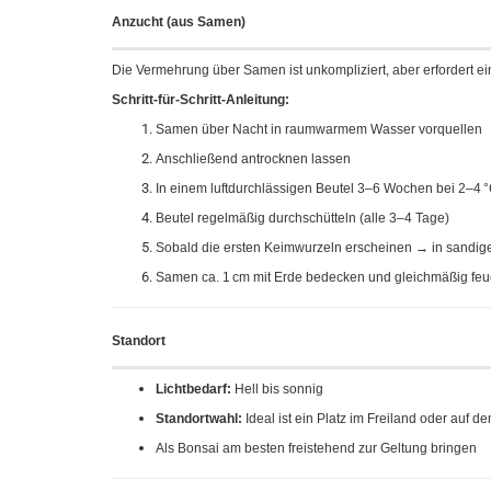
Anzucht (aus Samen)
Die Vermehrung über Samen ist unkompliziert, aber erfordert e
Schritt-für-Schritt-Anleitung:
Samen über Nacht in raumwarmem Wasser vorquellen
Anschließend antrocknen lassen
In einem luftdurchlässigen Beutel 3–6 Wochen bei 2–4 °C
Beutel regelmäßig durchschütteln (alle 3–4 Tage)
Sobald die ersten Keimwurzeln erscheinen → in sandig
Samen ca. 1 cm mit Erde bedecken und gleichmäßig feu
Standort
Lichtbedarf:
Hell bis sonnig
Standortwahl:
Ideal ist ein Platz im Freiland oder auf d
Als Bonsai am besten freistehend zur Geltung bringen