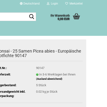
Deutschland
Login
Merkzettel
Suche...
Ihr Warenkorb
0,00 EUR
onsai - 25 Samen Picea abies - Europäische
otfichte 90147
t.Nr.:
90147
eferzeit:
In 3-6 Werktagen bei Ihnen
(Ausland abweichend)
gerbestand:
5
Stück
rsandgewicht inkl.
0.02
kg je Stück
rpackung: