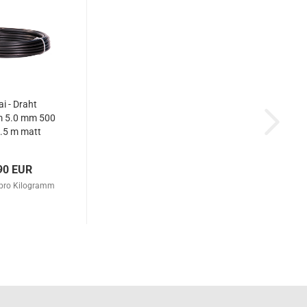
i - Draht
m 5.0 mm 500
9.5 m matt
hwarz
90 EUR
 pro Kilogramm