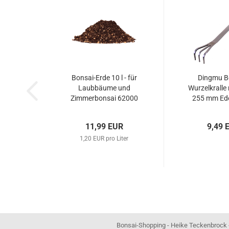
Bonsai-Erde 10 l - für
Dingmu Bo
Laubbäume und
Wurzelkralle 
Zimmerbonsai 62000
255 mm Ede
Art. 6
11,99 EUR
9,49 
1,20 EUR pro Liter
Bonsai-Shopping - Heike Teckenbrock - In der Ham 16 