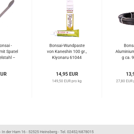
nsai -
Bonsai-Wundpaste
Bonsa
mit Spatel
von Kaneshin 100 gr.,
Aluminiu
lstahl –
Kiyonaru 61044
g ca. 
0992
sc
EUR
14,95 EUR
13,
149,50 EUR pro kg
27,80 EUR
- 52525 Heinsberg - Tel. 02452/6878015